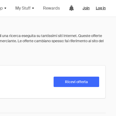
op
My Stuff
Rewards
Join
Log in
Ricevi offerta