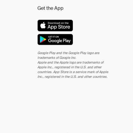
Get the App
Google Play and the Google Play logo are
trademarks of Google Inc.
Apple and the Apple logo are trademarks of
Apple Inc., registered in the U.S. and other
countries. App Store is a service mark of Apple
Inc., registered in the U.S. and other countries.