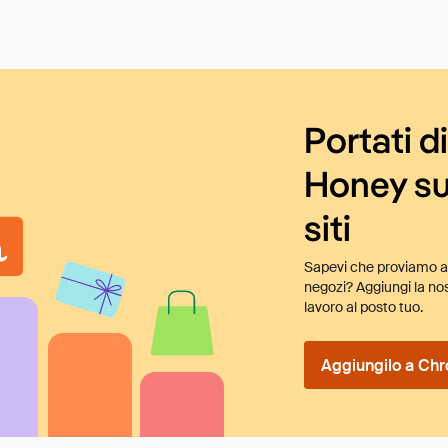
Portati d
Honey su
siti
Sapevi che proviamo au
negozi? Aggiungi la nos
lavoro al posto tuo.
Aggiungilo a Chr