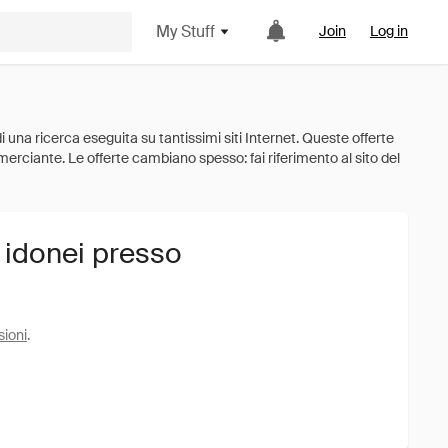
My Stuff
Join
Log in
i idonei presso
sioni
.