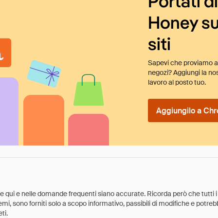
Portati d
Honey su
siti
Sapevi che proviamo au
negozi? Aggiungi la nos
lavoro al posto tuo.
Aggiungilo a Chr
ate qui e nelle domande frequenti siano accurate. Ricorda però che tutti i
 premi, sono forniti solo a scopo informativo, passibili di modifiche e potr
ti.