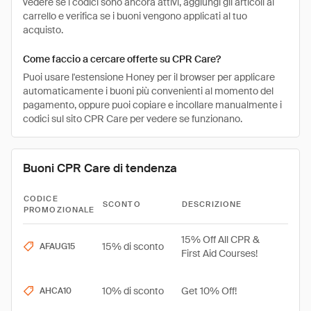
vedere se i codici sono ancora attivi, aggiungi gli articoli al
carrello e verifica se i buoni vengono applicati al tuo
acquisto.
Come faccio a cercare offerte su CPR Care?
Puoi usare l'estensione Honey per il browser per applicare
automaticamente i buoni più convenienti al momento del
pagamento, oppure puoi copiare e incollare manualmente i
codici sul sito CPR Care per vedere se funzionano.
Buoni CPR Care di tendenza
CODICE
SCONTO
DESCRIZIONE
PROMOZIONALE
15% Off All CPR &
15% di sconto
AFAUG15
First Aid Courses!
10% di sconto
Get 10% Off!
AHCA10