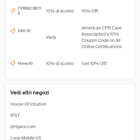
CPRSECRET1
15% di sconto
15% Off!
5
American CPR Care
DISC10
Association\'s 10%
Varia
Coupon Code on All
Online Certifications
10% di sconto
Get 10% Off!
Honey10
Vedi altri negozi
House Of Intuition
IPSY
DHgate.com
Loop Mobile US