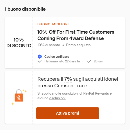
1 buono disponibile
BUONO MIGLIORE
10% Off For First Time Customers 
Coming From 4ward Defense
10%
DI SCONTO
10% di sconto
•
Primo acquisto
Codice verificato
Ha funzionato 22 days fa
28 usi
Recupera il 
7%
 sugli acquisti idonei 
presso Crimson Trace
Si applicano le 
condizioni di PayPal Rewards
 e 
alcune 
esclusioni
.
Attiva premi