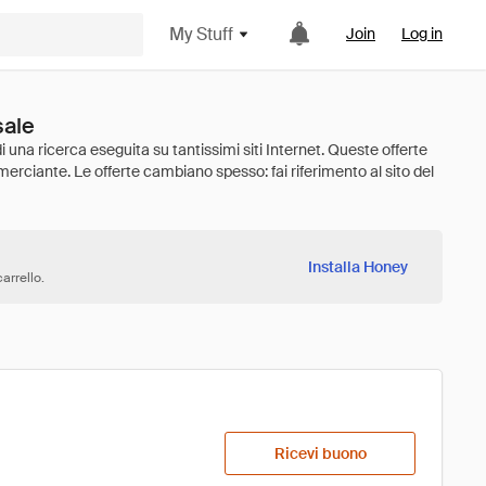
My Stuff
Join
Log in
sale
Installa Honey
arrello.
Ricevi buono