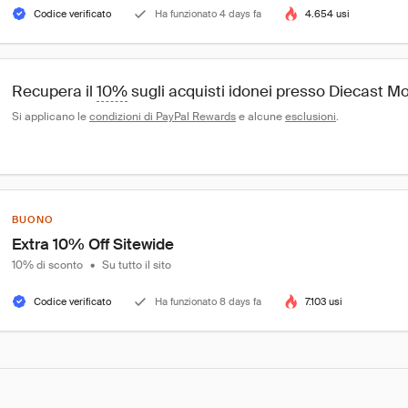
Codice verificato
Ha funzionato 4 days fa
4.654 usi
Recupera il 
10%
 sugli acquisti idonei presso Diecast 
Si applicano le 
condizioni di PayPal Rewards
 e alcune 
esclusioni
.
BUONO
Extra 10% Off Sitewide
10% di sconto
•
Su tutto il sito
Codice verificato
Ha funzionato 8 days fa
7.103 usi