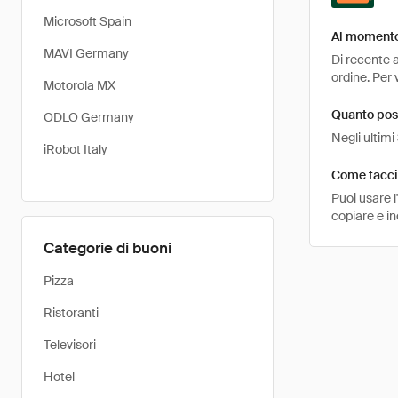
Microsoft Spain
Al momento 
MAVI Germany
Di recente a
ordine. Per 
Motorola MX
Quanto pos
ODLO Germany
Negli ultim
iRobot Italy
Come faccio
Puoi usare 
copiare e i
Categorie di buoni
Pizza
Ristoranti
Televisori
Hotel