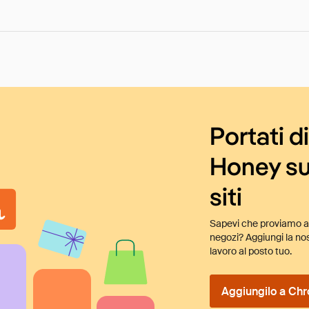
Portati d
Honey su
siti
Sapevi che proviamo au
negozi? Aggiungi la nos
lavoro al posto tuo.
Aggiungilo a Chr