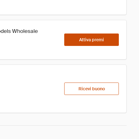
Models Wholesale
Attiva premi
Ricevi buono