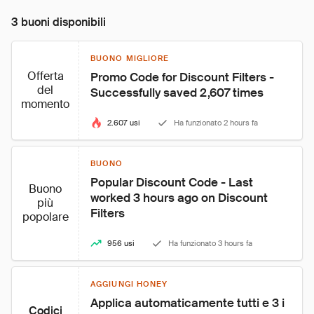
3 buoni disponibili
BUONO MIGLIORE
Offerta
Promo Code for Discount Filters - 
del
Successfully saved 2,607 times
momento
2.607 usi
Ha funzionato 2 hours fa
BUONO
Popular Discount Code - Last 
Buono
worked 3 hours ago on Discount 
più
Filters
popolare
956 usi
Ha funzionato 3 hours fa
AGGIUNGI HONEY
Applica automaticamente tutti e 3 i 
Codici