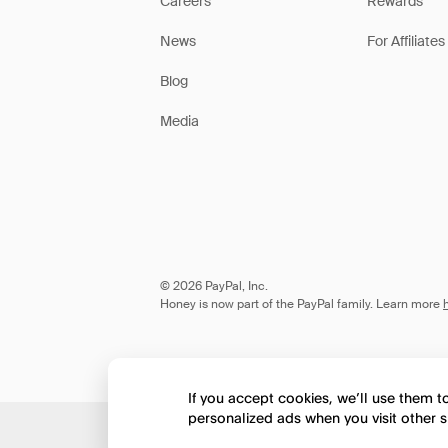
Careers
Rewards
News
For Affiliates
Blog
Media
© 2026 PayPal, Inc.
Honey is now part of the PayPal family. Learn more
If you accept cookies, we’ll use them 
personalized ads when you visit other s
Would you like to view 