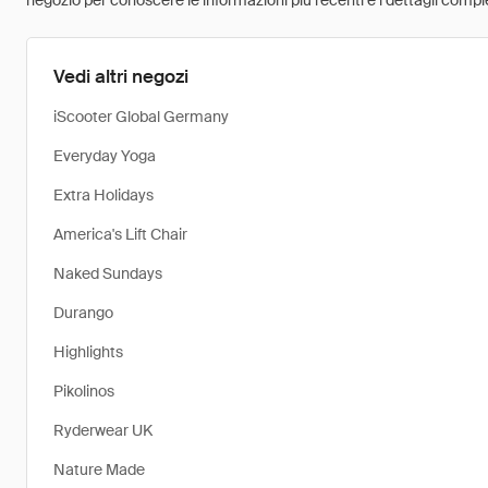
negozio per conoscere le informazioni più recenti e i dettagli comple
Vedi altri negozi
iScooter Global Germany
Everyday Yoga
Extra Holidays
America's Lift Chair
Naked Sundays
Durango
Highlights
Pikolinos
Ryderwear UK
Nature Made