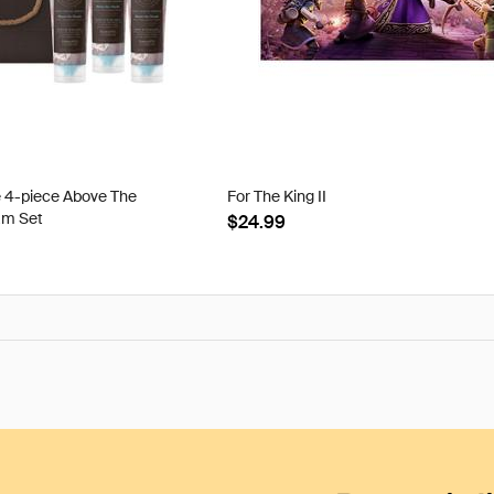
e 4-piece Above The
For The King II
am Set
$24.99