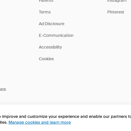
Patents
Instagram
Terms
Pinterest
Ad Disclosure
E-Communication
Accessibility
Cookies
here
.
to improve and customize your experience and enable our partners 
ites.
Manage cookies and learn more
this page in English?
No, continua a esplorare