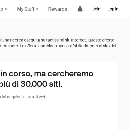
op
My Stuff
Rewards
Join
Log in
 in corso, ma cercheremo
ù di 30.000 siti.
i acquisti in tutto il web.