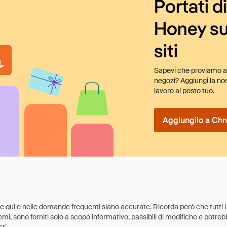
Portati d
Honey su
siti
Sapevi che proviamo au
negozi? Aggiungi la nos
lavoro al posto tuo.
Aggiungilo a Chr
ate qui e nelle domande frequenti siano accurate. Ricorda però che tutti i
 premi, sono forniti solo a scopo informativo, passibili di modifiche e potr