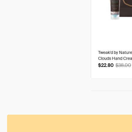
Tweak'd by Natur
Clouds Hand Cre
$22.80
$38.00