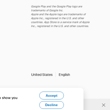
Google Play and the Google Play logo are
trademarks of Google Inc.
Apple and the Apple logo are trademarks of
Apple Inc., registered in the U.S. and other
countries. App Store is a service mark of Apple
Inc., registered in the U.S. and other countries.
United States
English
Accept
to show you
Decline
Yes, change to English