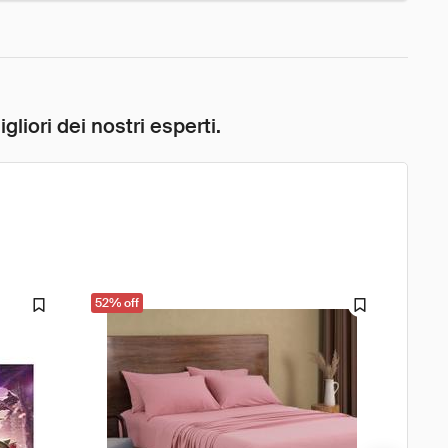
liori dei nostri esperti.
52% off
61% o