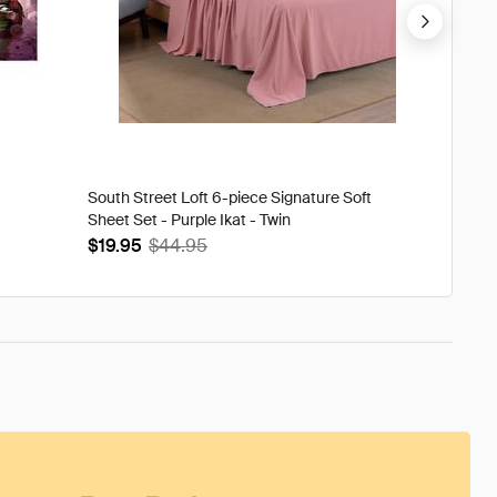
South Street Loft 6-piece Signature Soft
Tweak'd
Sheet Set - Purple Ikat - Twin
Volumi
$19.95
$44.95
$93.9