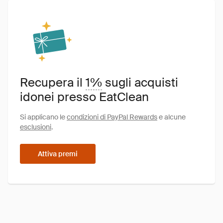
Recupera il
1%
sugli acquisti
idonei presso EatClean
Si applicano le
condizioni di PayPal Rewards
e alcune
esclusioni
.
Attiva premi