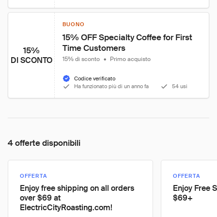
BUONO
15% OFF Specialty Coffee for First 
Time Customers
15%
DI SCONTO
15% di sconto
•
Primo acquisto
Codice verificato
Ha funzionato più di un anno fa
54 usi
4 offerte disponibili
OFFERTA
OFFERTA
Enjoy free shipping on all orders
Enjoy Free 
over $69 at
$69+
ElectricCityRoasting.com!