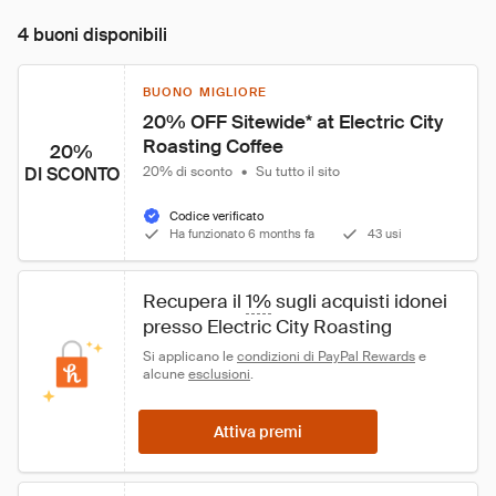
4 buoni disponibili
BUONO MIGLIORE
20% OFF Sitewide* at Electric City 
Roasting Coffee
20%
DI SCONTO
20% di sconto
•
Su tutto il sito
Codice verificato
Ha funzionato 6 months fa
43 usi
Recupera il 
1%
 sugli acquisti idonei 
presso Electric City Roasting
Si applicano le 
condizioni di PayPal Rewards
 e 
alcune 
esclusioni
.
Attiva premi