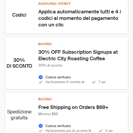
AGGIUNGI HONEY
Applica automaticamente tutti e 4 i 
Codici
codici al momento del pagamento 
con un clic
BUONO
30% OFF Subscription Signups at 
Electric City Roasting Coffee
30%
DI SCONTO
30% di sconto
Codice verificato
Ha funzionato 9 months fa
7 usi
BUONO
Free Shipping on Orders $69+
Spedizione
Minimo $69
gratuita
Codice verificato
Ha funzionato più di un anno fa
5 usi