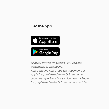
Get the App
Google Play and the Google Play logo are
trademarks of Google Inc.
Apple and the Apple logo are trademarks of
Apple Inc., registered in the U.S. and other
countries. App Store is a service mark of Apple
Inc., registered in the U.S. and other countries.