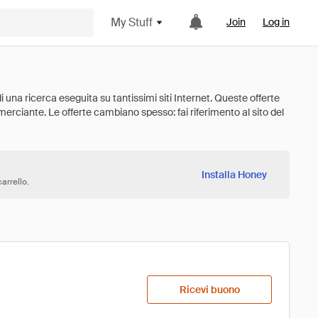
My Stuff
Join
Log in
Installa Honey
arrello.
Ricevi buono