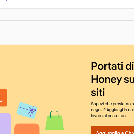
Portati d
Honey su
siti
Sapevi che proviamo au
negozi? Aggiungi la nos
lavoro al posto tuo.
Aggiungilo a Chr