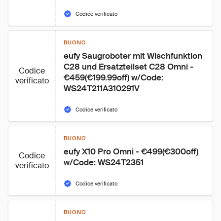
Codice verificato
BUONO
eufy Saugroboter mit Wischfunktion 
C28 und Ersatzteilset C28 Omni - 
Codice
€459(€199.99off) w/Code: 
verificato
WS24T211A310291V
Codice verificato
BUONO
eufy X10 Pro Omni - €499(€300off) 
Codice
w/Code: WS24T2351
verificato
Codice verificato
BUONO