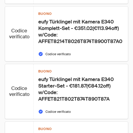
BUONO
eufy Türklingel mit Kamera E340 
Komplett-Set - €351.02(€113.94off) 
Codice
w/Code: 
verificato
AFFET8214T8026T874T8900T87A0
Codice verificato
BUONO
eufy Türklingel mit Kamera E340 
Starter-Set - €181.87(€84.12off) 
Codice
w/Code: 
verificato
AFFET821T802T874T890T87A
Codice verificato
BUONO