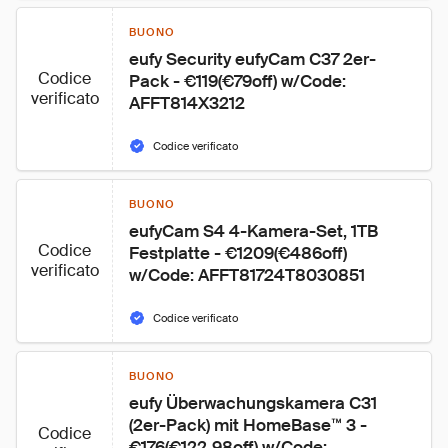
BUONO
eufy Security eufyCam C37 2er-
Codice
Pack - €119(€79off) w/Code: 
verificato
AFFT814X3212
Codice verificato
BUONO
eufyCam S4 4-Kamera-Set, 1TB 
Codice
Festplatte - €1209(€486off) 
verificato
w/Code: AFFT81724T8030851
Codice verificato
BUONO
eufy Überwachungskamera C31 
(2er-Pack) mit HomeBase™ 3 - 
Codice
€176(€122.98off) w/Code: 