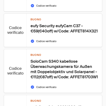
Codice verificato
BUONO
eufy Security eufyCam C37 - 
Codice
€59(€40off) w/Code: AFFET814X321
verificato
Codice verificato
BUONO
SoloCam S340 kabellose 
Überwachungskamera für Außen 
Codice
mit Doppelobjektiv und Solarpanel - 
verificato
€112(€87off) w/Code: AFFET81703W1
Codice verificato
BUONO