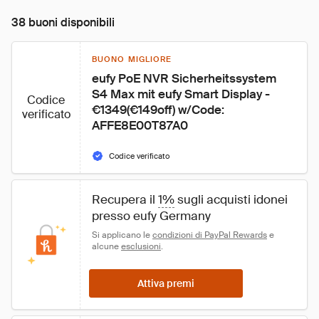
38 buoni disponibili
BUONO MIGLIORE
eufy PoE NVR Sicherheitssystem 
S4 Max mit eufy Smart Display - 
Codice
€1349(€149off) w/Code: 
verificato
AFFE8E00T87A0
Codice verificato
Recupera il 
1%
 sugli acquisti idonei 
presso eufy Germany
Si applicano le 
condizioni di PayPal Rewards
 e 
alcune 
esclusioni
.
Attiva premi