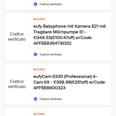
Codice verificato
BUONO
eufy Babyphone mit Kamera E21 mit 
Tragbare Milchpumpe S1 - 
Codice
€348.53(€100.47off) w/Code: 
verificato
AFFEE8354T8D02
Codice verificato
BUONO
eufyCam E330 (Professional) 4-
Codice
Cam Kit - €398.99(€251off) w/Code: 
verificato
AFFEE8600323
Codice verificato
BUONO