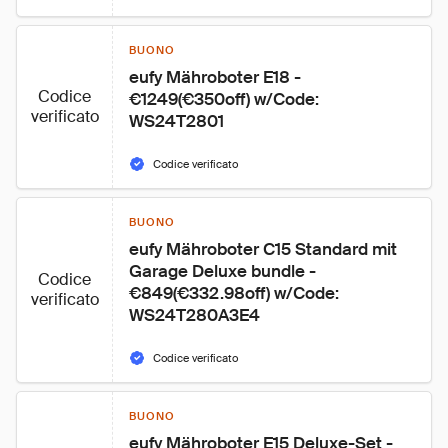
BUONO
eufy Mähroboter E18 - 
Codice
€1249(€350off) w/Code: 
verificato
WS24T2801
Codice verificato
BUONO
eufy Mähroboter C15 Standard mit 
Garage Deluxe bundle - 
Codice
€849(€332.98off) w/Code: 
verificato
WS24T280A3E4
Codice verificato
BUONO
eufy Mähroboter E15 Deluxe-Set - 