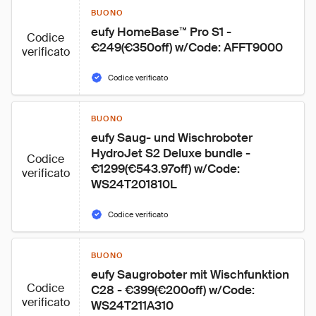
BUONO
eufy HomeBase™ Pro S1 - 
Codice
€249(€350off) w/Code: AFFT9000
verificato
Codice verificato
BUONO
eufy Saug- und Wischroboter 
HydroJet S2 Deluxe bundle - 
Codice
€1299(€543.97off) w/Code: 
verificato
WS24T201810L
Codice verificato
BUONO
eufy Saugroboter mit Wischfunktion 
Codice
C28 - €399(€200off) w/Code: 
verificato
WS24T211A310