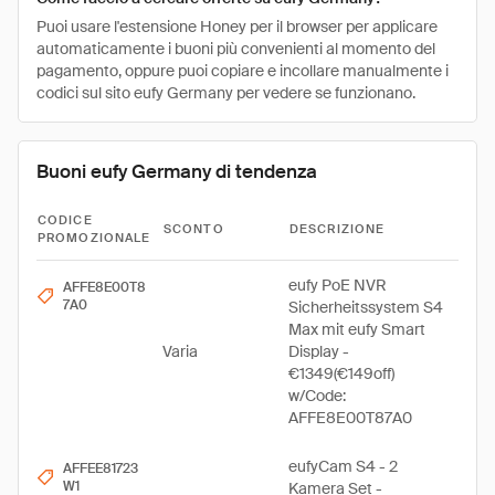
Puoi usare l'estensione Honey per il browser per applicare
automaticamente i buoni più convenienti al momento del
pagamento, oppure puoi copiare e incollare manualmente i
codici sul sito eufy Germany per vedere se funzionano.
Buoni eufy Germany di tendenza
CODICE
SCONTO
DESCRIZIONE
PROMOZIONALE
eufy PoE NVR
AFFE8E00T8
7A0
Sicherheitssystem S4
Max mit eufy Smart
Varia
Display -
€1349(€149off)
w/Code:
AFFE8E00T87A0
eufyCam S4 - 2
AFFEE81723
W1
Kamera Set -