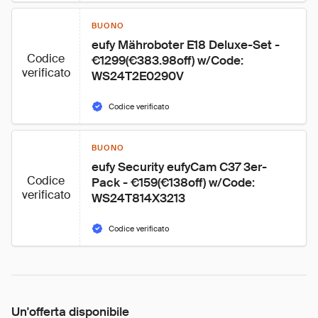
BUONO
eufy Mähroboter E18 Deluxe-Set - 
Codice
€1299(€383.98off) w/Code: 
verificato
WS24T2E0290V
Codice verificato
BUONO
eufy Security eufyCam C37 3er-
Codice
Pack - €159(€138off) w/Code: 
verificato
WS24T814X3213
Codice verificato
Un'offerta disponibile