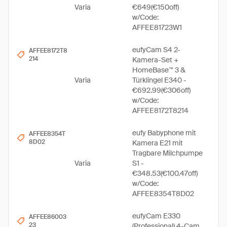
Varia
€649(€150off)
w/Code:
AFFEE81723W1
eufyCam S4 2-
AFFEE8172T8
214
Kamera-Set +
HomeBase™ 3 &
Varia
Türklingel E340 -
€692.99(€306off)
w/Code:
AFFEE8172T8214
eufy Babyphone mit
AFFEE8354T
8D02
Kamera E21 mit
Tragbare Milchpumpe
Varia
S1 -
€348.53(€100.47off)
w/Code:
AFFEE8354T8D02
eufyCam E330
AFFEE86003
23
(Professional) 4-Cam