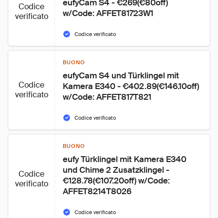
eufyCam S4 - €269(€80off) 
Codice
w/Code: AFFET81723W1
verificato
Codice verificato
BUONO
eufyCam S4 und Türklingel mit 
Codice
Kamera E340 - €402.89(€146.10off) 
verificato
w/Code: AFFET817T821
Codice verificato
BUONO
eufy Türklingel mit Kamera E340 
und Chime 2 Zusatzklingel - 
Codice
€128.78(€107.20off) w/Code: 
verificato
AFFET8214T8026
Codice verificato