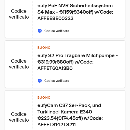
eufy PoE NVR Sicherheitssystem 
Codice
S4 Max - €1159(€340off) w/Code: 
verificato
AFFEE8E00322
Codice verificato
BUONO
eufy S2 Pro Tragbare Milchpumpe - 
Codice
€319.99(€80off) w/Code: 
verificato
AFFET60A13B0
Codice verificato
BUONO
eufyCam C37 2er-Pack, und 
Türklingel Kamera E340 - 
Codice
€223.54(€174.45off) w/Code: 
verificato
AFFET8142T8211