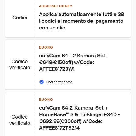
AGGIUNGI HONEY
Applica automaticamente tutti e 38 
Codici
i codici al momento del pagamento 
con un clic
BUONO
eufyCam S4 - 2 Kamera Set - 
Codice
€649(€150off) w/Code: 
verificato
AFFEE81723W1
Codice verificato
BUONO
eufyCam S4 2-Kamera-Set + 
HomeBase™ 3 & Türklingel E340 - 
Codice
€692.99(€306off) w/Code: 
verificato
AFFEE8172T8214