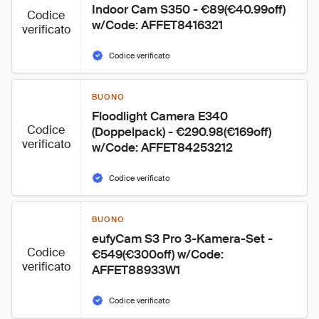
Indoor Cam S350 - €89(€40.99off) 
Codice
w/Code: AFFET8416321
verificato
Codice verificato
BUONO
Floodlight Camera E340 
Codice
(Doppelpack) - €290.98(€169off) 
verificato
w/Code: AFFET84253212
Codice verificato
BUONO
eufyCam S3 Pro 3-Kamera-Set - 
Codice
€549(€300off) w/Code: 
verificato
AFFET88933W1
Codice verificato