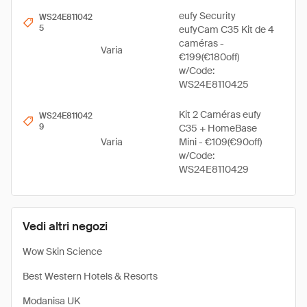
eufy Security
WS24E811042
5
eufyCam C35 Kit de 4
caméras -
Varia
€199(€180off)
w/Code:
WS24E8110425
Kit 2 Caméras eufy
WS24E811042
9
C35 + HomeBase
Varia
Mini - €109(€90off)
w/Code:
WS24E8110429
Vedi altri negozi
Wow Skin Science
Best Western Hotels & Resorts
Modanisa UK