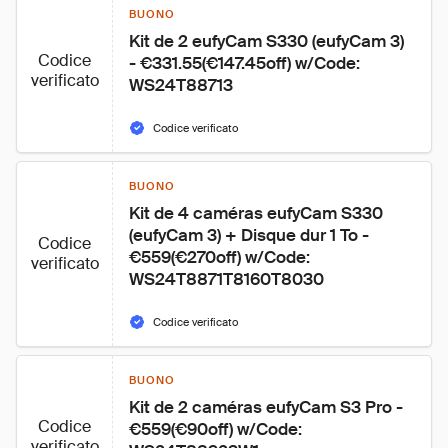
BUONO
Kit de 2 eufyCam S330 (eufyCam 3) 
Codice
- €331.55(€147.45off) w/Code: 
verificato
WS24T88713
Codice verificato
BUONO
Kit de 4 caméras eufyCam S330 
(eufyCam 3) + Disque dur 1 To - 
Codice
€559(€270off) w/Code: 
verificato
WS24T8871T8160T8030
Codice verificato
BUONO
Kit de 2 caméras eufyCam S3 Pro - 
Codice
€559(€90off) w/Code: 
verificato