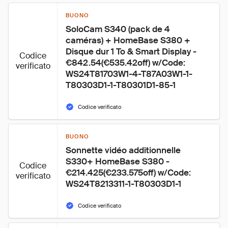
BUONO
SoloCam S340 (pack de 4 
caméras) + HomeBase S380 + 
Disque dur 1 To & Smart Display - 
Codice
€842.54(€535.42off) w/Code: 
verificato
WS24T81703W1-4-T87A03W1-1-
T80303D1-1-T80301D1-85-1
Codice verificato
BUONO
Sonnette vidéo additionnelle 
S330+ HomeBase S380 - 
Codice
€214.425(€233.575off) w/Code: 
verificato
WS24T8213311-1-T80303D1-1
Codice verificato