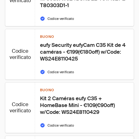
verificato
T80303D1-1
Codice verificato
BUONO
eufy Security eufyCam C35 Kit de 4 
Codice
caméras - €199(€180off) w/Code: 
verificato
WS24E8110425
Codice verificato
BUONO
Kit 2 Caméras eufy C35 + 
Codice
HomeBase Mini - €109(€90off) 
verificato
w/Code: WS24E8110429
Codice verificato