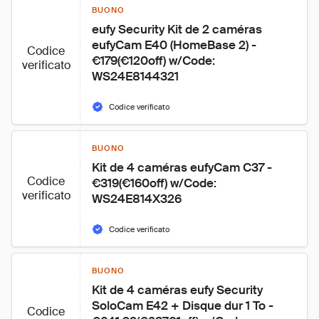
BUONO
eufy Security Kit de 2 caméras 
eufyCam E40 (HomeBase 2) - 
Codice
€179(€120off) w/Code: 
verificato
WS24E8144321
Codice verificato
BUONO
Kit de 4 caméras eufyCam C37 - 
Codice
€319(€160off) w/Code: 
verificato
WS24E814X326
Codice verificato
BUONO
Kit de 4 caméras eufy Security 
SoloCam E42 + Disque dur 1 To - 
Codice