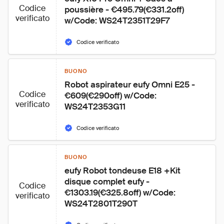
Codice
poussière - €495.79(€331.2off) 
verificato
w/Code: WS24T2351T29F7
Codice verificato
BUONO
Robot aspirateur eufy Omni E25 - 
Codice
€609(€290off) w/Code: 
verificato
WS24T2353G11
Codice verificato
BUONO
eufy Robot tondeuse E18 +Kit 
disque complet eufy - 
Codice
€1303.19(€325.8off) w/Code: 
verificato
WS24T2801T290T