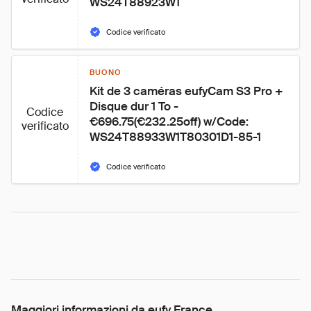
WS24T88923W1
Codice verificato
BUONO
Kit de 3 caméras eufyCam S3 Pro + 
Disque dur 1 To - 
Codice
€696.75(€232.25off) w/Code: 
verificato
WS24T88933W1T80301D1-85-1
Codice verificato
Maggiori informazioni da eufy France