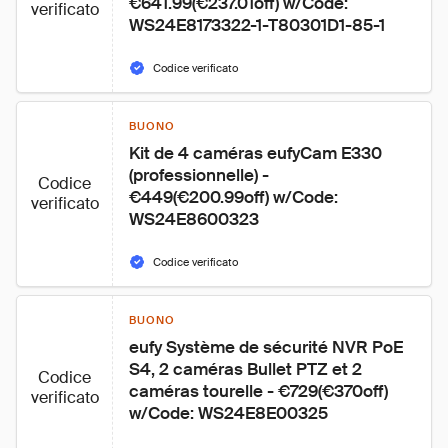
€641.99(€237.01off) w/Code: 
verificato
WS24E8173322-1-T80301D1-85-1
Codice verificato
BUONO
Kit de 4 caméras eufyCam E330 
(professionnelle) - 
Codice
€449(€200.99off) w/Code: 
verificato
WS24E8600323
Codice verificato
BUONO
eufy Système de sécurité NVR PoE 
S4, 2 caméras Bullet PTZ et 2 
Codice
caméras tourelle - €729(€370off) 
verificato
w/Code: WS24E8E00325