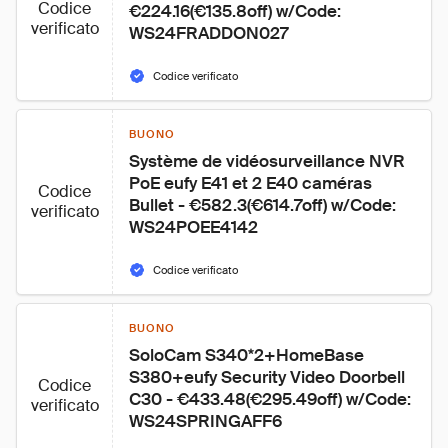
Codice
€224.16(€135.8off) w/Code: 
verificato
WS24FRADDON027
Codice verificato
BUONO
Système de vidéosurveillance NVR 
PoE eufy E41 et 2 E40 caméras 
Codice
Bullet - €582.3(€614.7off) w/Code: 
verificato
WS24POEE4142
Codice verificato
BUONO
SoloCam S340*2+HomeBase 
S380+eufy Security Video Doorbell 
Codice
C30 - €433.48(€295.49off) w/Code: 
verificato
WS24SPRINGAFF6