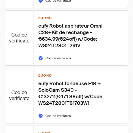
Codice verificato
BUONO
eufy Robot aspirateur Omni 
C28+Kit de rechange - 
Codice
€634.99(€24off) w/Code: 
verificato
WS24T2801T291V
Codice verificato
BUONO
eufy Robot tondeuse E18 + 
SoloCam S340 - 
Codice
€1327.11(€471.88off) w/Code: 
verificato
WS24T2801T81703W1
Codice verificato