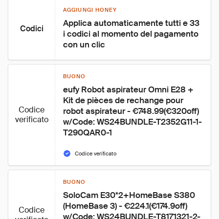
AGGIUNGI HONEY
Applica automaticamente tutti e 33 
Codici
i codici al momento del pagamento 
con un clic
BUONO
eufy Robot aspirateur Omni E28 + 
Kit de pièces de rechange pour 
Codice
robot aspirateur - €748.99(€320off) 
verificato
w/Code: WS24BUNDLE-T2352G11-1-
T290QAR0-1
Codice verificato
BUONO
SoloCam E30*2+HomeBase S380 
(HomeBase 3) - €224.1(€174.9off) 
Codice
w/Code: WS24BUNDLE-T8171321-2-