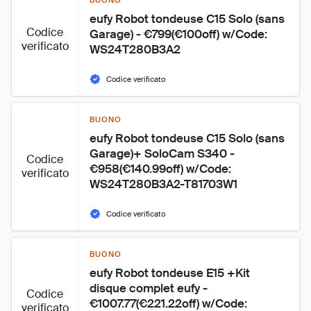
BUONO
eufy Robot tondeuse C15 Solo (sans 
Codice
Garage) - €799(€100off) w/Code: 
verificato
WS24T280B3A2
Codice verificato
BUONO
eufy Robot tondeuse C15 Solo (sans 
Garage)+ SoloCam S340 - 
Codice
€958(€140.99off) w/Code: 
verificato
WS24T280B3A2-T81703W1
Codice verificato
BUONO
eufy Robot tondeuse E15 +Kit 
disque complet eufy - 
Codice
€1007.77(€221.22off) w/Code: 
verificato