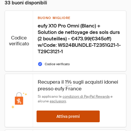
33 buoni disponibili
BUONO MIGLIORE
eufy X10 Pro Omni (Blanc) + 
Solution de nettoyage des sols durs 
Codice
(2 bouteilles) - €473.99(€345off) 
verificato
w/Code: WS24BUNDLE-T2351G21-1-
T29C3121-1
Codice verificato
Recupera il 
1%
 sugli acquisti idonei 
presso eufy France
Si applicano le 
condizioni di PayPal Rewards
 e 
alcune 
esclusioni
.
Attiva premi