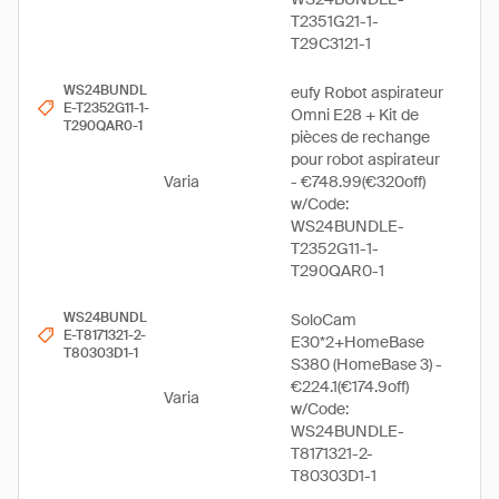
T2351G21-1-
T29C3121-1
WS24BUNDL
eufy Robot aspirateur
E-T2352G11-1-
Omni E28 + Kit de
T290QAR0-1
pièces de rechange
pour robot aspirateur
Varia
- €748.99(€320off)
w/Code:
WS24BUNDLE-
T2352G11-1-
T290QAR0-1
WS24BUNDL
SoloCam
E-T8171321-2-
E30*2+HomeBase
T80303D1-1
S380 (HomeBase 3) -
€224.1(€174.9off)
Varia
w/Code:
WS24BUNDLE-
T8171321-2-
T80303D1-1