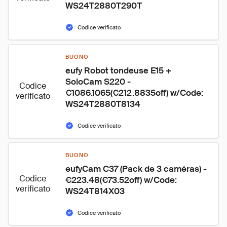
WS24T2880T290T
Codice verificato
BUONO
eufy Robot tondeuse E15 + 
SoloCam S220 - 
Codice
€1086.1065(€212.8835off) w/Code: 
verificato
WS24T2880T8134
Codice verificato
BUONO
eufyCam C37 (Pack de 3 caméras) - 
Codice
€223.48(€73.52off) w/Code: 
verificato
WS24T814X03
Codice verificato