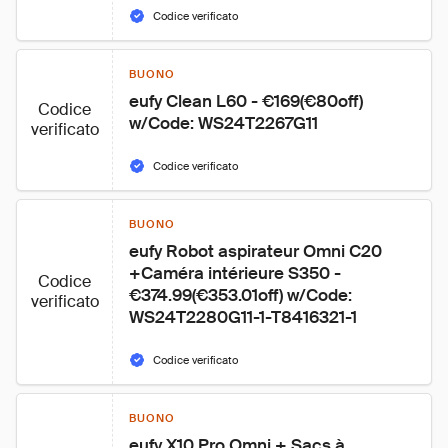
Codice verificato
BUONO
eufy Clean L60 - €169(€80off) 
Codice
w/Code: WS24T2267G11
verificato
Codice verificato
BUONO
eufy Robot aspirateur Omni C20 
+Caméra intérieure S350 - 
Codice
€374.99(€353.01off) w/Code: 
verificato
WS24T2280G11-1-T8416321-1
Codice verificato
BUONO
eufy X10 Pro Omni + Sacs à 