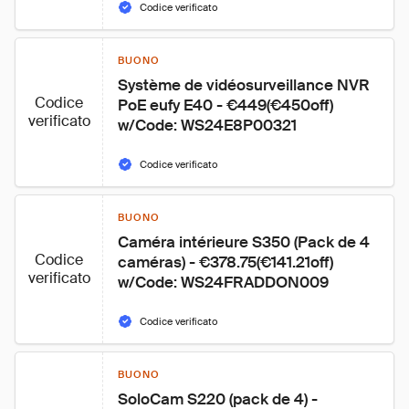
Codice verificato
BUONO
Système de vidéosurveillance NVR 
Codice
PoE eufy E40 - €449(€450off) 
verificato
w/Code: WS24E8P00321
Codice verificato
BUONO
Caméra intérieure S350 (Pack de 4 
Codice
caméras) - €378.75(€141.21off) 
verificato
w/Code: WS24FRADDON009
Codice verificato
BUONO
SoloCam S220 (pack de 4) - 