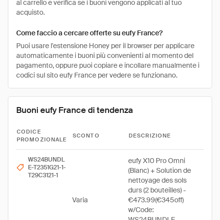
al carrello e verifica se i buoni vengono applicati al tuo
acquisto.
Come faccio a cercare offerte su eufy France?
Puoi usare l'estensione Honey per il browser per applicare
automaticamente i buoni più convenienti al momento del
pagamento, oppure puoi copiare e incollare manualmente i
codici sul sito eufy France per vedere se funzionano.
Buoni eufy France di tendenza
CODICE
SCONTO
DESCRIZIONE
PROMOZIONALE
WS24BUNDL
eufy X10 Pro Omni
E-T2351G21-1-
(Blanc) + Solution de
T29C3121-1
nettoyage des sols
durs (2 bouteilles) -
Varia
€473.99(€345off)
w/Code:
WS24BUNDLE-