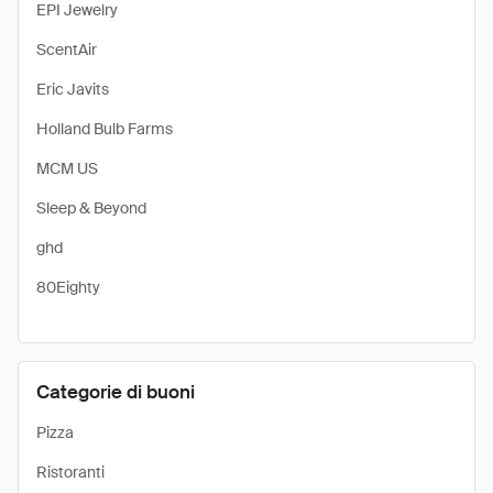
EPI Jewelry
ScentAir
Eric Javits
Holland Bulb Farms
MCM US
Sleep & Beyond
ghd
80Eighty
Categorie di buoni
Pizza
Ristoranti