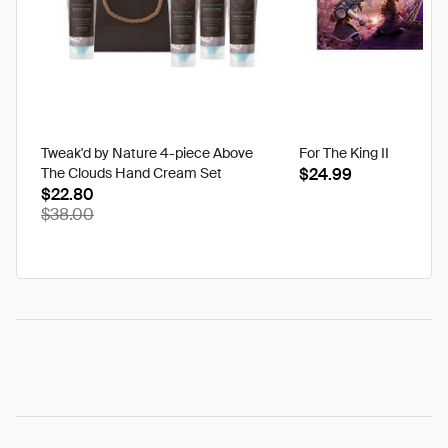
Tweak'd by Nature 4-piece Above
For The King II
The Clouds Hand Cream Set
$24.99
$22.80
$38.00