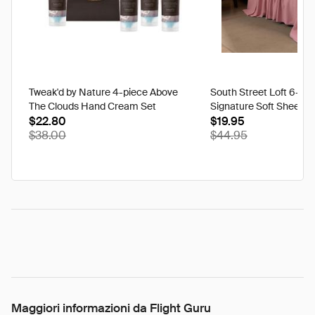
Tweak'd by Nature 4-piece Above
South Street Loft 6-pi
The Clouds Hand Cream Set
Signature Soft Sheet Se
$22.80
Ikat - Twin
$19.95
$38.00
$44.95
Maggiori informazioni da Flight Guru