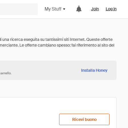
My Stuff
Join
Log in
Installa Honey
arrello.
Ricevi buono