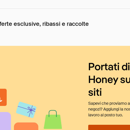
ferte esclusive, ribassi e raccolte
Portati d
Honey su
siti
Sapevi che proviamo au
negozi? Aggiungi la nos
lavoro al posto tuo.