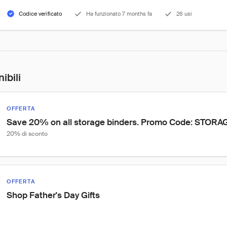
Codice verificato
Ha funzionato 7 months fa
26 usi
ibili
OFFERTA
Save 20% on all storage binders. Promo Code: STORA
20% di sconto
OFFERTA
Shop Father's Day Gifts