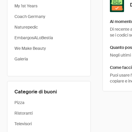
My 1st Years
Coach Germany
Al momento 
Naturepedic
Di recente a
se i codici s
EmbargosALoBestia
Quanto poss
We Make Beauty
Negli ultimi
Galeria
Come faccio
Puoi usare 
copiare e in
Categorie di buoni
Pizza
Ristoranti
Televisori