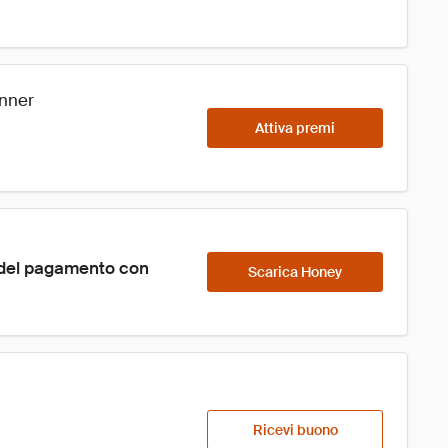
anner
Attiva premi
 del pagamento con 
Scarica Honey
Ricevi buono