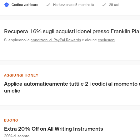
Codice verificato
Ha funzionato 5 months fa
28 usi
Recupera il 
6%
 sugli acquisti idonei presso Franklin Pl
Si applicano le 
condizioni di PayPal Rewards
 e alcune 
esclusioni
.
AGGIUNGI HONEY
Applica automaticamente tutti e 2 i codici al momento
un clic
BUONO
Extra 20% Off on All Writing Instruments
20% di sconto