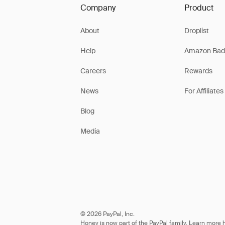
Company
Product
About
Droplist
Help
Amazon Bad
Careers
Rewards
News
For Affiliates
Blog
Media
© 2026 PayPal, Inc.
Honey is now part of the PayPal family. Learn more