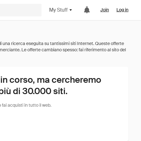
My Stuff
Join
Log in
 in corso, ma cercheremo
ù di 30.000 siti.
i acquisti in tutto il web.