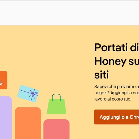
Portati d
Honey su
siti
Sapevi che proviamo au
negozi? Aggiungi la nos
lavoro al posto tuo.
Aggiungilo a Chr