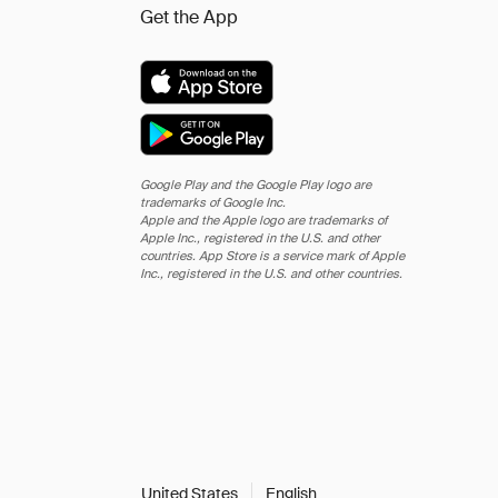
Get the App
Google Play and the Google Play logo are
trademarks of Google Inc.
Apple and the Apple logo are trademarks of
Apple Inc., registered in the U.S. and other
countries. App Store is a service mark of Apple
Inc., registered in the U.S. and other countries.
United States
English