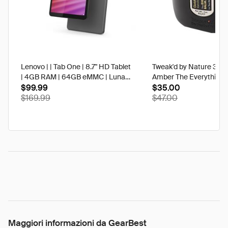
Lenovo | | Tab One | 8.7" HD Tablet
Tweak'd by Nature 3 oz
| 4GB RAM | 64GB eMMC | Luna
Amber The Everything 
Grey | Best Buy
$99.99
$35.00
$169.99
$47.00
Maggiori informazioni da GearBest