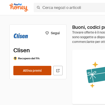
Buoni, codici p
Segui
Clisen
Recupero del 1%
Attiva premi