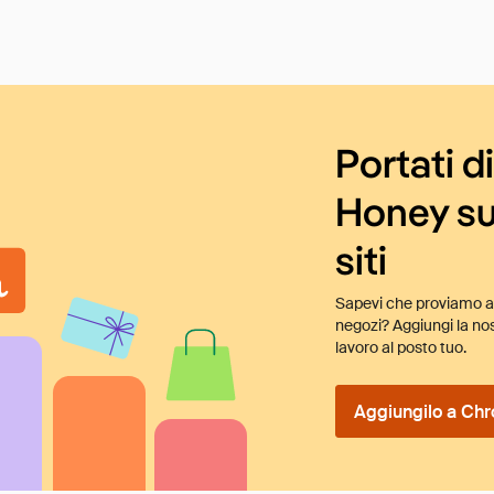
Portati d
Honey su
siti
Sapevi che proviamo au
negozi? Aggiungi la nos
lavoro al posto tuo.
Aggiungilo a Chr