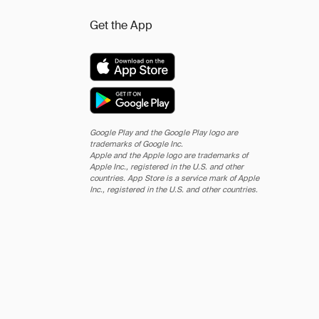
Get the App
Google Play and the Google Play logo are
trademarks of Google Inc.
Apple and the Apple logo are trademarks of
Apple Inc., registered in the U.S. and other
countries. App Store is a service mark of Apple
Inc., registered in the U.S. and other countries.