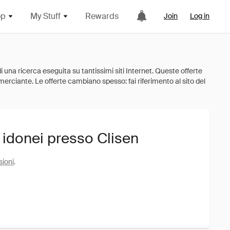
op
My Stuff
Rewards
Join
Log in
 idonei presso Clisen
sioni
.