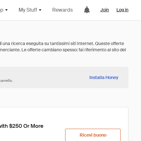
op
My Stuff
Rewards
Join
Log in
Installa Honey
arrello.
with $250 Or More 
Ricevi buono