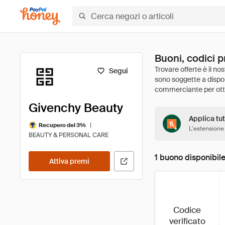
Buoni, codici 
Segui
Givenchy Beauty
Applica tut
|
Recupero del 3%
L'estensione
BEAUTY & PERSONAL CARE
1 buono disponibil
Attiva premi
Codice
verificato