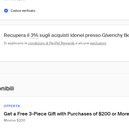
Codice verificato
Recupera il 
3%
 sugli acquisti idonei presso Givenchy B
Si applicano le 
condizioni di PayPal Rewards
 e alcune 
esclusioni
.
nibili
OFFERTA
Get a Free 3-Piece Gift with Purchases of $200 or Mor
Minimo $200