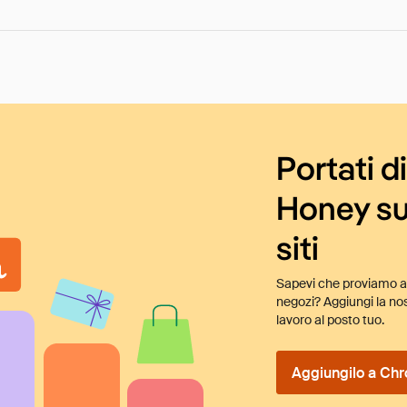
Portati d
Honey su
siti
Sapevi che proviamo au
negozi? Aggiungi la nos
lavoro al posto tuo.
Aggiungilo a Chr