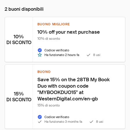
2 buoni disponibili
BUONO MIGLIORE
10% off your next purchase
10%
10% di sconto
DI SCONTO
Codice verificato
Ha funzionato 2 hours fa
8 usi
BUONO
Save 15% on the 28TB My Book 
Duo with coupon code 
"MYBOOKDUO15" at 
15%
WesternDigital.com/en-gb
DI SCONTO
15% di sconto
Codice verificato
Ha funzionato 3 months fa
8 usi