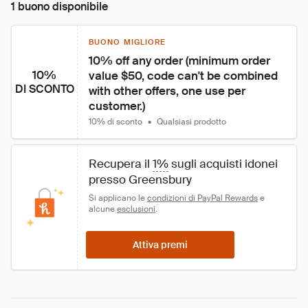
1 buono disponibile
BUONO MIGLIORE
10% off any order (minimum order 
10%
value $50, code can't be combined 
DI SCONTO
with other offers, one use per 
customer.)
10% di sconto
•
Qualsiasi prodotto
Recupera il 
1%
 sugli acquisti idonei 
presso Greensbury
Si applicano le 
condizioni di PayPal Rewards
 e 
alcune 
esclusioni
.
Attiva premi