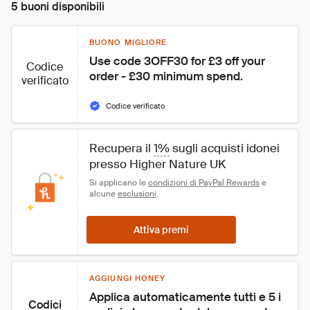
5 buoni disponibili
BUONO MIGLIORE
Use code 3OFF30 for £3 off your 
Codice
order - £30 minimum spend.
verificato
Codice verificato
Recupera il 
1%
 sugli acquisti idonei 
presso Higher Nature UK
Si applicano le 
condizioni di PayPal Rewards
 e 
alcune 
esclusioni
.
Attiva premi
AGGIUNGI HONEY
Applica automaticamente tutti e 5 i 
Codici