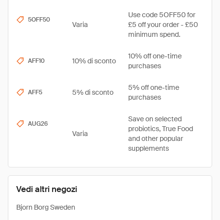
Use code 5OFF50 for
5OFF50
Varia
£5 off your order - £50
minimum spend.
10% off one-time
10% di sconto
AFF10
purchases
5% off one-time
5% di sconto
AFF5
purchases
Save on selected
AUG26
probiotics, True Food
Varia
and other popular
supplements
Vedi altri negozi
Bjorn Borg Sweden