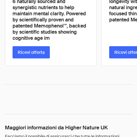
6 naturally sourced and
longevity wit
synergistic nutrients to help
natural ingr
maintain mental clarity. Powered
focused thin
by scientifically proven and
patented M
patented Memophenol™, backed
by scientific studies showing
cognitive age im
Ricevi offerta
Ricevi offe
Maggiori informazioni da Higher Nature UK
Facciamo il possibile di assicurarci che tutte le informazioni