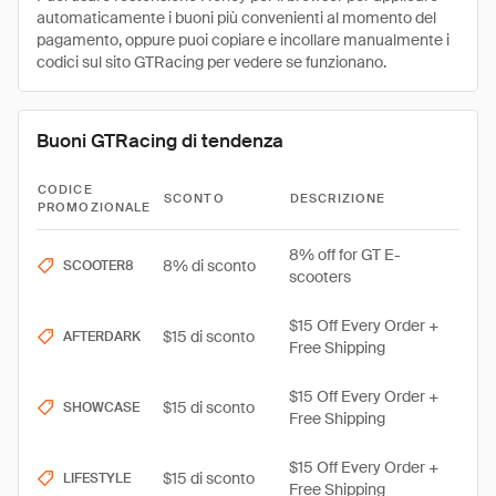
automaticamente i buoni più convenienti al momento del
pagamento, oppure puoi copiare e incollare manualmente i
codici sul sito GTRacing per vedere se funzionano.
Buoni GTRacing di tendenza
CODICE
SCONTO
DESCRIZIONE
PROMOZIONALE
8% off for GT E-
8% di sconto
SCOOTER8
scooters
$15 Off Every Order +
$15 di sconto
AFTERDARK
Free Shipping
$15 Off Every Order +
$15 di sconto
SHOWCASE
Free Shipping
$15 Off Every Order +
$15 di sconto
LIFESTYLE
Free Shipping