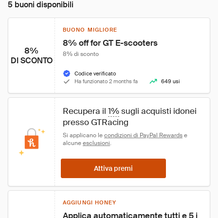
5 buoni disponibili
BUONO MIGLIORE
8% off for GT E-scooters
8%
8% di sconto
DI SCONTO
Codice verificato
Ha funzionato 2 months fa
649 usi
Recupera il 
1%
 sugli acquisti idonei 
presso GTRacing
Si applicano le 
condizioni di PayPal Rewards
 e 
alcune 
esclusioni
.
Attiva premi
AGGIUNGI HONEY
Applica automaticamente tutti e 5 i 