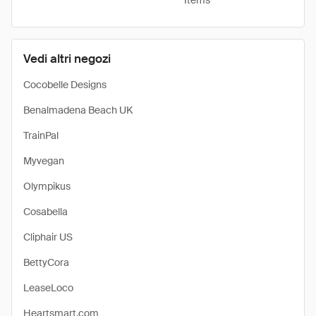
Items
Vedi altri negozi
Cocobelle Designs
Benalmadena Beach UK
TrainPal
Myvegan
Olympikus
Cosabella
Cliphair US
BettyCora
LeaseLoco
Heartsmart.com