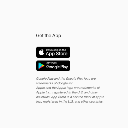
Get the App
Google Play and the Google Play logo are
trademarks of Google Inc.
Apple and the Apple logo are trademarks of
Apple Inc., registered in the U.S. and other
countries. App Store is a service mark of Apple
Inc., registered in the U.S. and other countries.