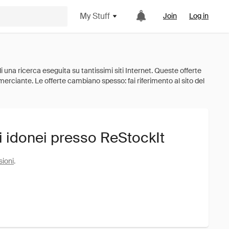
My Stuff
Join
Log in
i idonei presso ReStockIt
sioni
.