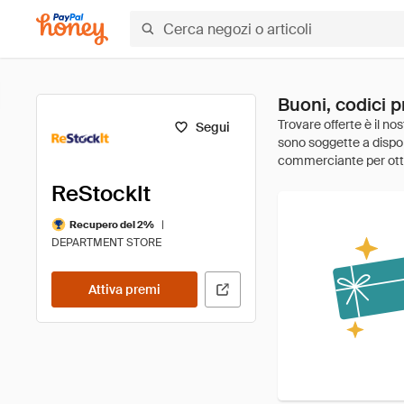
Buoni, codici p
Segui
ReStockIt
|
Recupero del 2%
DEPARTMENT STORE
Attiva premi