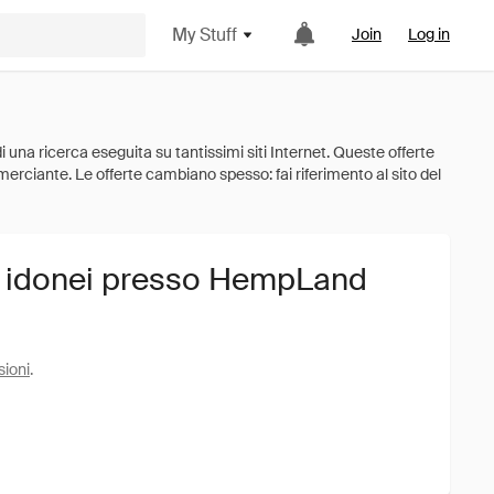
My Stuff
Join
Log in
i idonei presso HempLand
sioni
.