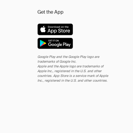
Get the App
Google Play and the Google Play logo are
trademarks of Google Inc.
Apple and the Apple logo are trademarks of
Apple Inc., registered in the U.S. and other
countries. App Store is a service mark of Apple
Inc., registered in the U.S. and other countries.