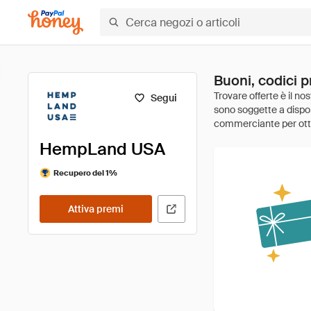
Buoni, codici 
Segui
HempLand USA
Recupero del 1%
Attiva premi