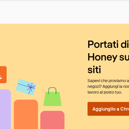
Portati d
Honey su
siti
Sapevi che proviamo au
negozi? Aggiungi la nos
lavoro al posto tuo.
Aggiungilo a Chr