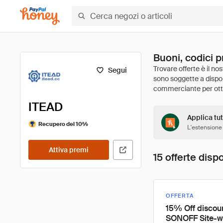
Buoni, codici p
Segui
ITEAD
Applica tut
Recupero del 10%
L'estensione
Attiva premi
15 offerte dispo
OFFERTA
15% Off discoun
SONOFF Site-w