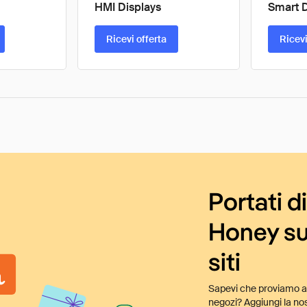
HMI Displays
Smart 
Ricevi offerta
Ricevi
Portati d
Honey su
siti
Sapevi che proviamo au
negozi? Aggiungi la nos