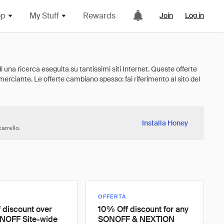
op
My Stuff
Rewards
Join
Log in
Installa Honey
arrello.
OFFERTA
 discount over
10% Off discount for any
NOFF Site-wide
SONOFF & NEXTION