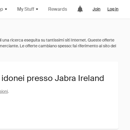
op
My Stuff
Rewards
Join
Log in
 idonei presso Jabra Ireland
sioni
.