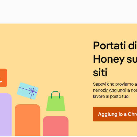
Portati d
Honey su
siti
Sapevi che proviamo au
negozi? Aggiungi la nos
lavoro al posto tuo.
Aggiungilo a Chr