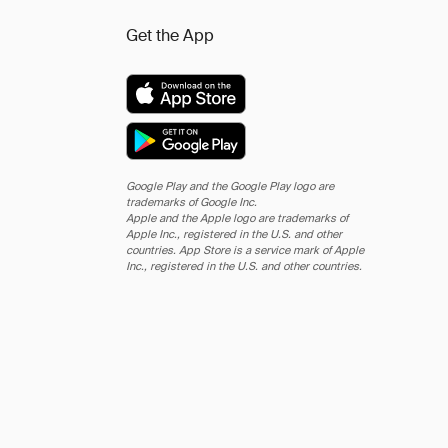
Get the App
Google Play and the Google Play logo are
trademarks of Google Inc.
Apple and the Apple logo are trademarks of
Apple Inc., registered in the U.S. and other
countries. App Store is a service mark of Apple
Inc., registered in the U.S. and other countries.