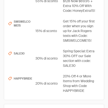
55% di sconto
$128 Now $69.95 +
Extra 10% Off With
Code: HoneyExtra15!
Get 15% off your first
SMSWELCO
ME15
order when you sign
15% di sconto
up for Jack Rogers
texts with Code:
SMSWELCOME15!
Spring Special: Extra
SALE30
30% OFF our Sale
30% di sconto
section with code:
SALE30
20% Off 4 or More
HAPPYBRIDE
Items from Wedding
20% di sconto
Shop with Code
HAPPYBRIDE