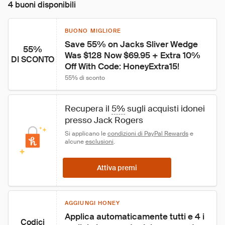
4 buoni disponibili
BUONO MIGLIORE
Save 55% on Jacks Sliver Wedge 
55%
Was $128 Now $69.95 + Extra 10% 
DI SCONTO
Off With Code: HoneyExtra15!
55% di sconto
Recupera il 
5%
 sugli acquisti idonei 
presso Jack Rogers
Si applicano le 
condizioni di PayPal Rewards
 e 
alcune 
esclusioni
.
Attiva premi
AGGIUNGI HONEY
Applica automaticamente tutti e 4 i 
Codici