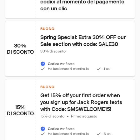
codici al momento del pagamento 
con un clic
BUONO
Spring Special: Extra 30% OFF our 
Sale section with code: SALE30
30%
DI SCONTO
30% di sconto
Codice verificato
Ha funzionato 4 months fa
1 usi
BUONO
Get 15% off your first order when 
you sign up for Jack Rogers texts 
15%
with Code: SMSWELCOME15!
DI SCONTO
15% di sconto
•
Primo acquisto
Codice verificato
Ha funzionato 4 months fa
6 usi