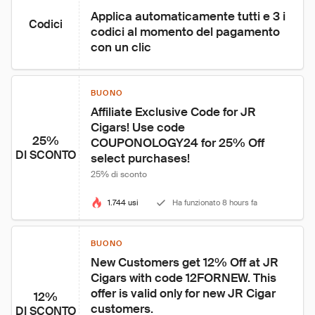
Applica automaticamente tutti e 3 i 
Codici
codici al momento del pagamento 
con un clic
BUONO
Affiliate Exclusive Code for JR 
Cigars! Use code 
25%
COUPONOLOGY24 for 25% Off 
DI SCONTO
select purchases!
25% di sconto
1.744 usi
Ha funzionato 8 hours fa
BUONO
New Customers get 12% Off at JR 
Cigars with code 12FORNEW. This 
offer is valid only for new JR Cigar 
12%
customers.
DI SCONTO