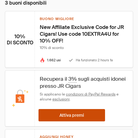
3 buoni disponibili
BUONO MIGLIORE
New Affiliate Exclusive Code for JR 
Cigars! Use code 10EXTRA4U for 
10%
10% OFF!
DI SCONTO
10% di sconto
1.662 usi
Ha funzionato 2 hours fa
Recupera il 
3%
 sugli acquisti idonei 
presso JR Cigars
Si applicano le 
condizioni di PayPal Rewards
 e 
alcune 
esclusioni
.
Attiva premi
AGGIUNGI HONEY