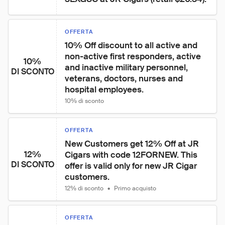
OFFERTA
10% Off discount to all active and 
non-active first responders, active 
10%
and inactive military personnel, 
DI SCONTO
veterans, doctors, nurses and 
hospital employees.
10% di sconto
OFFERTA
New Customers get 12% Off at JR 
12%
Cigars with code 12FORNEW. This 
DI SCONTO
offer is valid only for new JR Cigar 
customers.
12% di sconto
•
Primo acquisto
OFFERTA