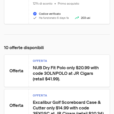
12% di sconto
•
Primo acquisto
Codice verificato
Ha funzionato 6 days fa
203 usi
10 offerte disponibili
OFFERTA
NUB Dry Fit Polo only $20.99 with 
Offerta
code 3OLNPOLO at JR Cigars 
(retail $41.99).
OFFERTA
Excalibur Golf Scoreboard Case & 
Offerta
Cutter only $14.99 with code 
3EXGSC at JR Cigars (retail $20.34).