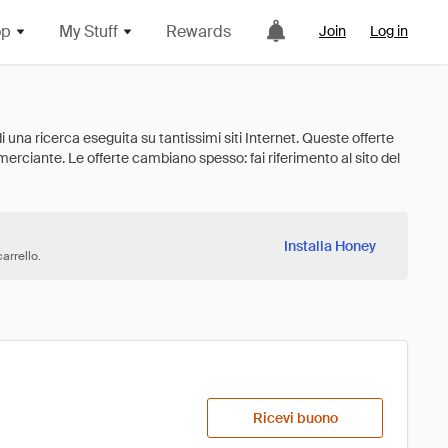
op
My Stuff
Rewards
Join
Log in
Installa Honey
arrello.
Ricevi buono