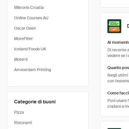
Mikronis Croatia
Online Courses AU
Oscar Deen
MoreFilter
Al momento
Iceland Foods UK
Di recente 
vedere se i 
Motel 6
Quanto pos
Amsterdam Printing
Negli ultimi
con l'esten
Come facci
Puoi usare 
Categorie di buoni
copiare e i
Pizza
Ristoranti