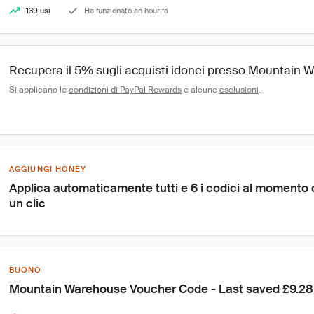
139 usi
Ha funzionato an hour fa
Recupera il 
5%
 sugli acquisti idonei presso Mountain
Si applicano le 
condizioni di PayPal Rewards
 e alcune 
esclusioni
.
AGGIUNGI HONEY
Applica automaticamente tutti e 6 i codici al momento
un clic
BUONO
Mountain Warehouse Voucher Code - Last saved £9.28