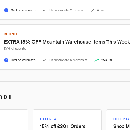
Codice verificato
Ha funzionato 2 days fa
4 usi
BUONO
EXTRA 15% OFF Mountain Warehouse Items This Wee
15% di sconto
Codice verificato
Ha funzionato 6 months fa
253 usi
ibili
OFFERTA
OFFERTA
15% off £30+ Orders
Shop M