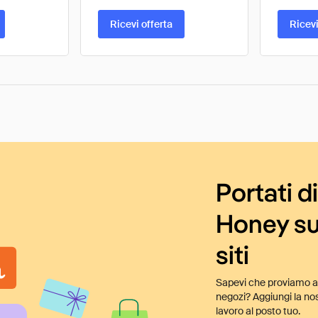
Ricevi offerta
Ricevi
Portati d
Honey su
siti
Sapevi che proviamo au
negozi? Aggiungi la nos
lavoro al posto tuo.