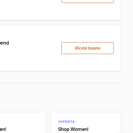
kend
Ricevi buono
OFFERTA
en!
Shop Women!