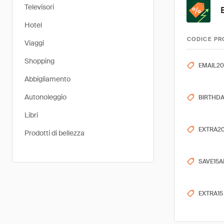
Televisori
Hotel
CODICE PR
Viaggi
Shopping
EMAIL20
Abbigliamento
Autonoleggio
BIRTHD
Libri
EXTRA2
Prodotti di bellezza
SAVE15A
EXTRA15