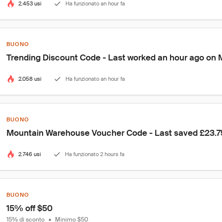
2.453 usi
Ha funzionato an hour fa
BUONO
Trending Discount Code - Last worked an hour ago on
2.058 usi
Ha funzionato an hour fa
BUONO
Mountain Warehouse Voucher Code - Last saved £23.7
2.746 usi
Ha funzionato 2 hours fa
BUONO
15% off $50
15% di sconto
•
Minimo $50