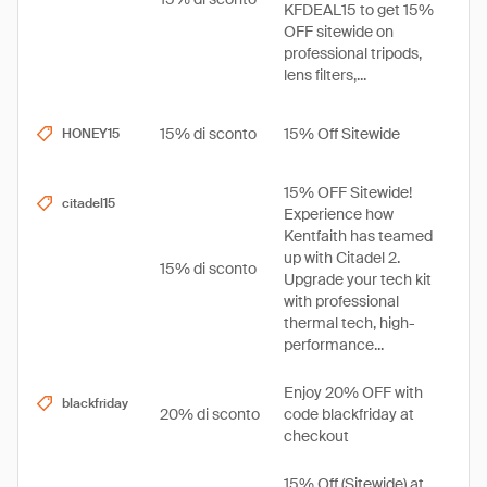
KFDEAL15 to get 15%
OFF sitewide on
professional tripods,
lens filters,...
15% di sconto
15% Off Sitewide
HONEY15
15% OFF Sitewide!
citadel15
Experience how
Kentfaith has teamed
up with Citadel 2.
15% di sconto
Upgrade your tech kit
with professional
thermal tech, high-
performance...
Enjoy 20% OFF with
blackfriday
20% di sconto
code blackfriday at
checkout
15% Off (Sitewide) at