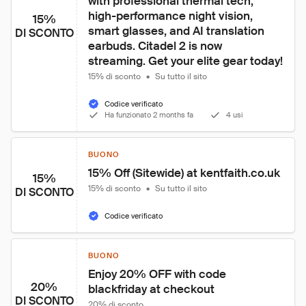
with professional thermal tech, 
high-performance night vision, 
15%
smart glasses, and AI translation 
DI SCONTO
earbuds. Citadel 2 is now 
streaming. Get your elite gear today!
15% di sconto
•
Su tutto il sito
Codice verificato
Ha funzionato 2 months fa
4 usi
BUONO
15% Off (Sitewide) at kentfaith.co.uk
15%
15% di sconto
•
Su tutto il sito
DI SCONTO
Codice verificato
BUONO
Enjoy 20% OFF with code 
20%
blackfriday at checkout
DI SCONTO
20% di sconto