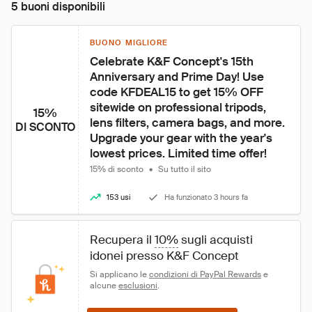
5 buoni disponibili
BUONO MIGLIORE
Celebrate K&F Concept's 15th 
Anniversary and Prime Day! Use 
code KFDEAL15 to get 15% OFF 
sitewide on professional tripods, 
15%
lens filters, camera bags, and more. 
DI SCONTO
Upgrade your gear with the year's 
lowest prices. Limited time offer!
15% di sconto
•
Su tutto il sito
153 usi
Ha funzionato 3 hours fa
Recupera il 
10%
 sugli acquisti 
idonei presso K&F Concept
Si applicano le 
condizioni di PayPal Rewards
 e 
alcune 
esclusioni
.