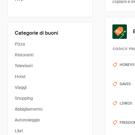
copiare e in
Categorie di buoni
Pizza
CODICE PR
Ristoranti
HONEY5
Televisori
Hotel
SAVE5
Viaggi
Shopping
LDW25
Abbigliamento
Autonoleggio
FREEDO
Libri