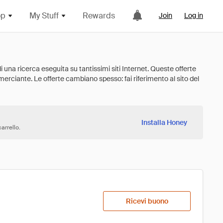
op
My Stuff
Rewards
Join
Log in
Installa Honey
arrello.
Ricevi buono