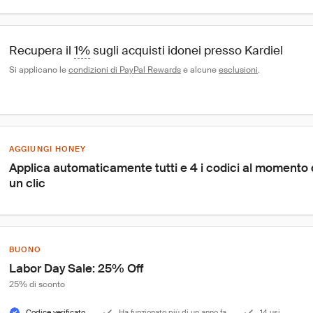
Recupera il 
1%
 sugli acquisti idonei presso Kardiel
Si applicano le 
condizioni di PayPal Rewards
 e alcune 
esclusioni
.
AGGIUNGI HONEY
Applica automaticamente tutti e 4 i codici al momento
un clic
BUONO
Labor Day Sale: 25% Off
25% di sconto
Codice verificato
Ha funzionato più di un anno fa
14 usi