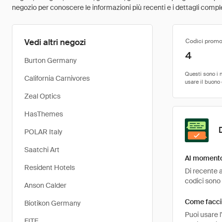
negozio per conoscere le informazioni più recenti e i dettagli comple
Vedi altri negozi
Codici promo
4
Burton Germany
California Carnivores
Zeal Optics
HasThemes
POLAR Italy
Saatchi Art
Al momento 
Resident Hotels
Di recente a
codici sono 
Anson Calder
Come faccio
Biotikon Germany
Puoi usare 
FITE