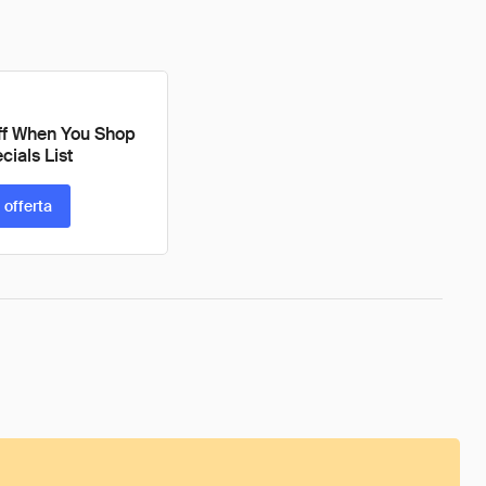
f When You Shop
cials List
 offerta