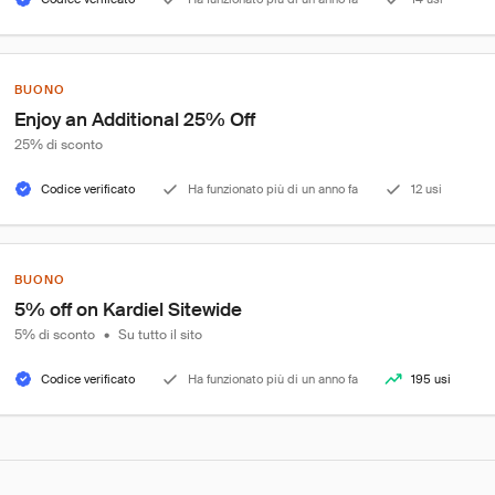
BUONO
Enjoy an Additional 25% Off
25% di sconto
Codice verificato
Ha funzionato più di un anno fa
12 usi
BUONO
5% off on Kardiel Sitewide
5% di sconto
•
Su tutto il sito
Codice verificato
Ha funzionato più di un anno fa
195 usi