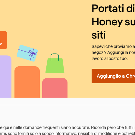
Portati d
Honey su
siti
Sapevi che proviamo au
negozi? Aggiungi la nos
lavoro al posto tuo.
Aggiungilo a Chr
ate qui e nelle domande frequenti siano accurate. Ricorda però che tutti i
 premi, sono forniti solo a scopo informativo, passibili di modifiche e potr