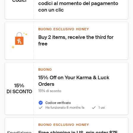
Codici
codici al momento del pagamento 
con un clic
BUONO ESCLUSIVO HONEY
Buy 2 items, receive the third for 
free
BUONO
15% Off on Your Karma & Luck 
Orders
15%
DI SCONTO
15% di sconto
Codice verificato
Ha funzionato 8 months fa
1 usi
BUONO ESCLUSIVO HONEY
Free shipping in US, min order $75