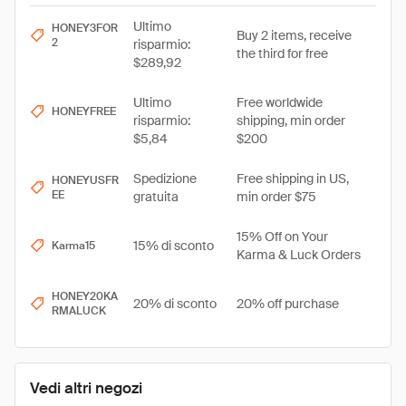
Ultimo
HONEY3FOR
Buy 2 items, receive
2
risparmio:
the third for free
$289,92
Ultimo
Free worldwide
HONEYFREE
risparmio:
shipping, min order
$5,84
$200
Spedizione
Free shipping in US,
HONEYUSFR
EE
gratuita
min order $75
15% Off on Your
15% di sconto
Karma15
Karma & Luck Orders
HONEY20KA
20% di sconto
20% off purchase
RMALUCK
Vedi altri negozi