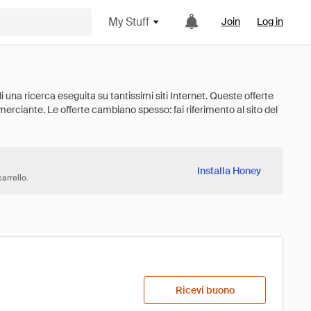
My Stuff
Join
Log in
Installa Honey
arrello.
Ricevi buono