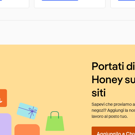
Portati d
Honey su
siti
Sapevi che proviamo au
negozi? Aggiungi la nos
lavoro al posto tuo.
Aggiungilo a Chr