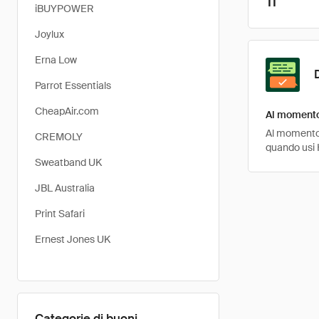
11
iBUYPOWER
Joylux
Erna Low
Parrot Essentials
CheapAir.com
Al momento 
Al momento, 
CREMOLY
quando usi 
Sweatband UK
JBL Australia
Print Safari
Ernest Jones UK
Categorie di buoni