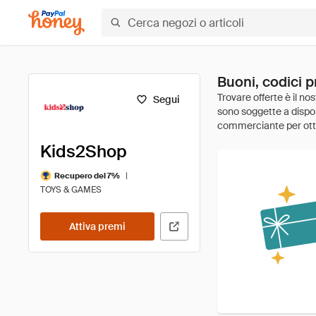
Buoni, codici 
Segui
Kids2Shop
|
Recupero del 7%
TOYS & GAMES
Attiva premi