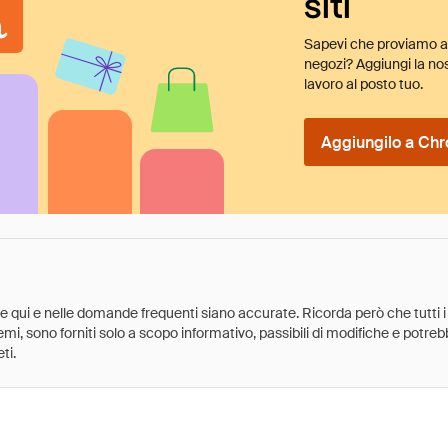
siti
Sapevi che proviamo au
negozi? Aggiungi la nos
lavoro al posto tuo.
Aggiungilo a Chr
ate qui e nelle domande frequenti siano accurate. Ricorda però che tutti i
 premi, sono forniti solo a scopo informativo, passibili di modifiche e potr
ti.