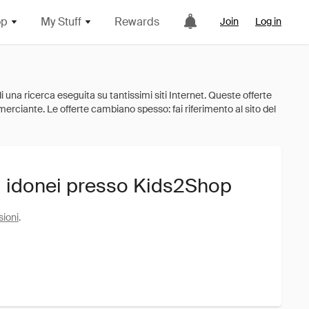
op
My Stuff
Rewards
Join
Log in
i idonei presso Kids2Shop
sioni
.