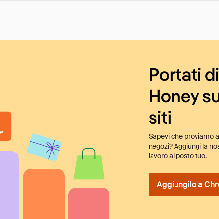
Portati d
Honey su
siti
Sapevi che proviamo au
negozi? Aggiungi la nos
lavoro al posto tuo.
Aggiungilo a Chr