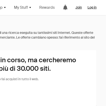
op
My Stuff
Rewards
Join
Log in
 in corso, ma cercheremo
ù di 30.000 siti.
i acquisti in tutto il web.