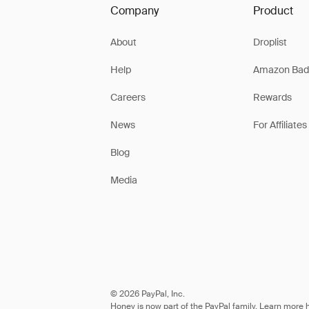
Company
Product
About
Droplist
Help
Amazon Bad
Careers
Rewards
News
For Affiliates
Blog
Media
© 2026 PayPal, Inc.
Honey is now part of the PayPal family. Learn more