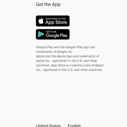
Get the App
Google Play and the Google Play logo are
trademarks of Google Inc.
Apple and the Apple logo are trademarks of
Apple Inc., registered in the U.S. and other
countries. App Store is a service mark of Apple
Inc., registered in the U.S. and other countries.
United States
English