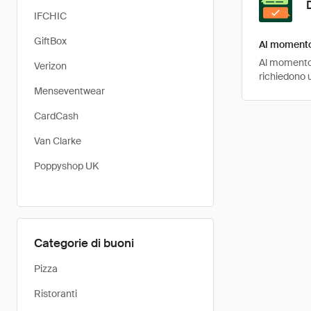
IFCHIC
GiftBox
Al momento 
Al momento,
Verizon
richiedono 
Menseventwear
CardCash
Van Clarke
Poppyshop UK
Categorie di buoni
Pizza
Ristoranti