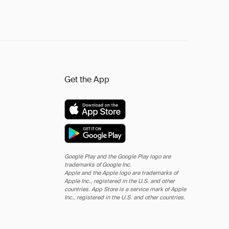
Get the App
Google Play and the Google Play logo are
trademarks of Google Inc.
Apple and the Apple logo are trademarks of
Apple Inc., registered in the U.S. and other
countries. App Store is a service mark of Apple
Inc., registered in the U.S. and other countries.