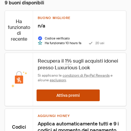
9 buoni disponibili
BUONO MIGLIORE
Ha
n/a
funzionato
di
recente
Codice verificato
Ha funzionato 10 hours fa
20 usi
Recupera il 
1%
 sugli acquisti idonei 
presso Luxurious Look
Si applicano le 
condizioni di PayPal Rewards
 e 
alcune 
esclusioni
.
Attiva premi
AGGIUNGI HONEY
Applica automaticamente tutti e 9 i 
Codici
codici al momento del pagamento 