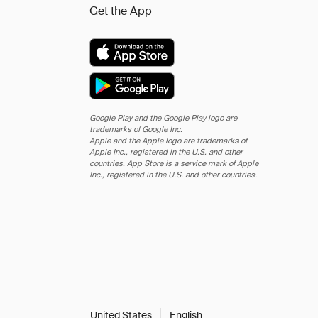
Get the App
Google Play and the Google Play logo are
trademarks of Google Inc.
Apple and the Apple logo are trademarks of
Apple Inc., registered in the U.S. and other
countries. App Store is a service mark of Apple
Inc., registered in the U.S. and other countries.
United States
English