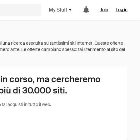
My Stuff
Join
Log in
 in corso, ma cercheremo
ù di 30.000 siti.
i acquisti in tutto il web.