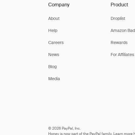
Company
Product
About
Droplist
Help
Amazon Bad
Careers
Rewards
News
For Affiliates
Blog
Media
© 2026 PayPal, Inc.
Honey is now part of the PayPal family. Learn more