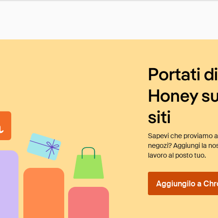
Portati d
Honey su
siti
Sapevi che proviamo au
negozi? Aggiungi la nos
lavoro al posto tuo.
Aggiungilo a Chr