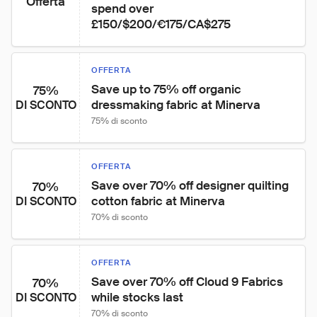
Offerta
spend over 
£150/$200/€175/CA$275
OFFERTA
Save up to 75% off organic 
75%
dressmaking fabric at Minerva
DI SCONTO
75% di sconto
OFFERTA
Save over 70% off designer quilting 
70%
cotton fabric at Minerva
DI SCONTO
70% di sconto
OFFERTA
Save over 70% off Cloud 9 Fabrics 
70%
while stocks last
DI SCONTO
70% di sconto