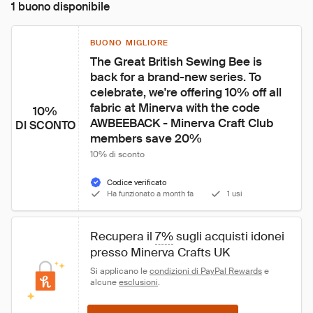
1 buono disponibile
BUONO MIGLIORE
The Great British Sewing Bee is 
back for a brand-new series. To 
celebrate, we're offering 10% off all 
fabric at Minerva with the code 
10%
AWBEEBACK - Minerva Craft Club 
DI SCONTO
members save 20%
10% di sconto
Codice verificato
Ha funzionato a month fa
1 usi
Recupera il 
7%
 sugli acquisti idonei 
presso Minerva Crafts UK
Si applicano le 
condizioni di PayPal Rewards
 e 
alcune 
esclusioni
.