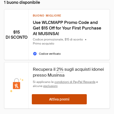
1 buono disponibile
BUONO MIGLIORE
Use WLCMAPP Promo Code and 
Get $15 Off for Your First Purchase 
$15
At MUSINSA!
DI SCONTO
Codice promozionale, $15 di sconto
•
Primo acquisto
Codice verificato
Recupera il 
2%
 sugli acquisti idonei 
presso Musinsa
Si applicano le 
condizioni di PayPal Rewards
 e 
alcune 
esclusioni
.
Attiva premi