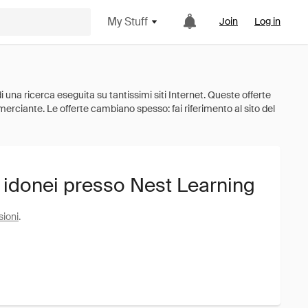
My Stuff
Join
Log in
i idonei presso Nest Learning
sioni
.