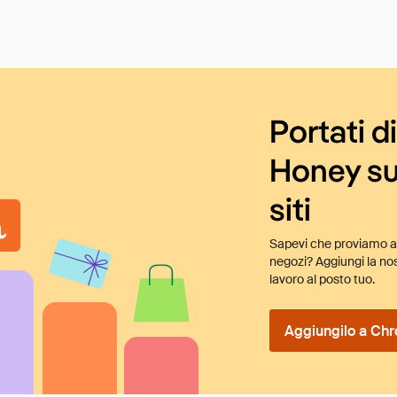
Portati d
Honey su
siti
Sapevi che proviamo au
negozi? Aggiungi la nos
lavoro al posto tuo.
Aggiungilo a Chr