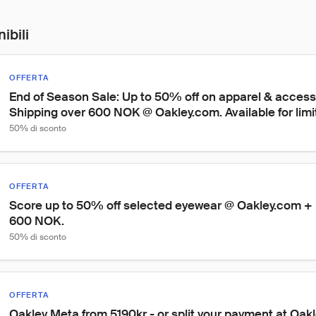
ibili
OFFERTA
End of Season Sale: Up to 50% off on apparel & access
Shipping over 600 NOK @ Oakley.com. Available for limi
50% di sconto
OFFERTA
Score up to 50% off selected eyewear @ Oakley.com + 
600 NOK.
50% di sconto
OFFERTA
Oakley Meta from 5190kr - or split your payment at Oak