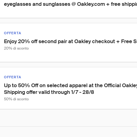
eyeglasses and sunglasses @ Oakley.com + free shipp
OFFERTA
Enjoy 20% off second pair at Oakley checkout + Free S
20% di sconto
OFFERTA
Up to 50% Off on selected apparel at the Official Oakley
Shipping offer valid through 1/7 - 28/8
50% di sconto