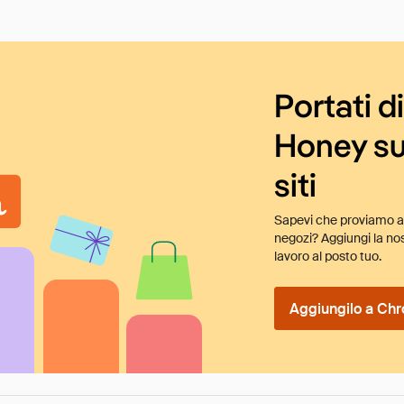
Portati d
Honey su
siti
Sapevi che proviamo au
negozi? Aggiungi la nos
lavoro al posto tuo.
Aggiungilo a Chr