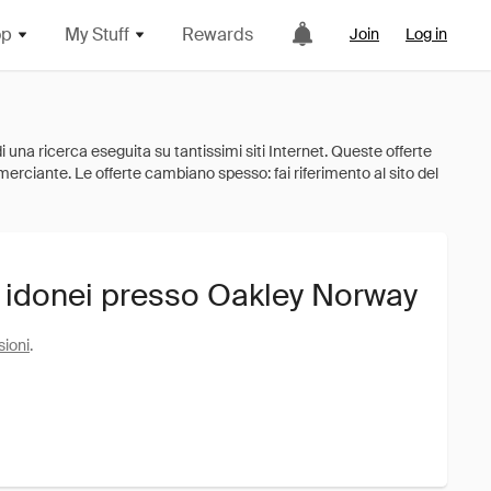
op
My Stuff
Rewards
Join
Log in
i idonei presso Oakley Norway
sioni
.