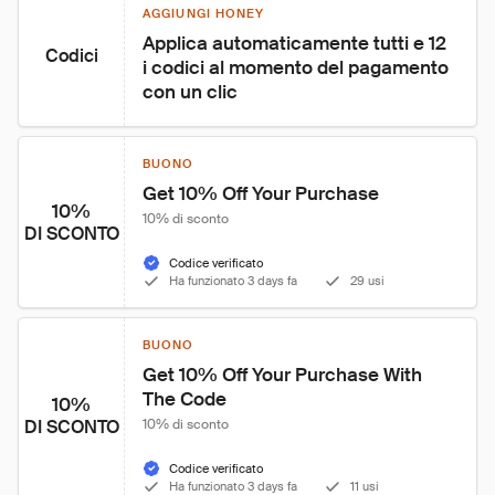
AGGIUNGI HONEY
Applica automaticamente tutti e 12 
Codici
i codici al momento del pagamento 
con un clic
BUONO
Get 10% Off Your Purchase
10%
10% di sconto
DI SCONTO
Codice verificato
Ha funzionato 3 days fa
29 usi
BUONO
Get 10% Off Your Purchase With 
The Code
10%
DI SCONTO
10% di sconto
Codice verificato
Ha funzionato 3 days fa
11 usi