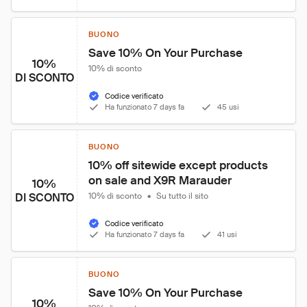
BUONO
Save 10% On Your Purchase
10%
10% di sconto
DI SCONTO
Codice verificato
Ha funzionato 7 days fa
45 usi
BUONO
10% off sitewide except products 
on sale and X9R Marauder
10%
DI SCONTO
10% di sconto
•
Su tutto il sito
Codice verificato
Ha funzionato 7 days fa
41 usi
BUONO
Save 10% On Your Purchase
10%