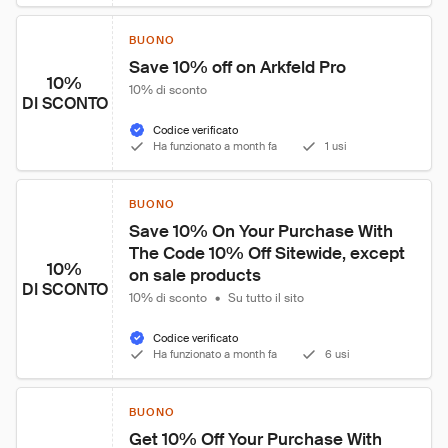
BUONO
Save 10% off on Arkfeld Pro
10%
10% di sconto
DI SCONTO
Codice verificato
Ha funzionato a month fa
1 usi
BUONO
Save 10% On Your Purchase With 
The Code 10% Off Sitewide, except 
10%
on sale products
DI SCONTO
10% di sconto
•
Su tutto il sito
Codice verificato
Ha funzionato a month fa
6 usi
BUONO
Get 10% Off Your Purchase With 