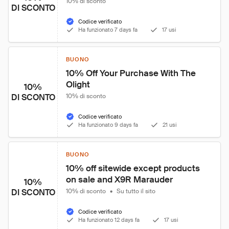
10% di sconto
DI SCONTO
Codice verificato
Ha funzionato 7 days fa
17 usi
BUONO
10% Off Your Purchase With The 
Olight
10%
DI SCONTO
10% di sconto
Codice verificato
Ha funzionato 9 days fa
21 usi
BUONO
10% off sitewide except products 
on sale and X9R Marauder
10%
DI SCONTO
10% di sconto
•
Su tutto il sito
Codice verificato
Ha funzionato 12 days fa
17 usi