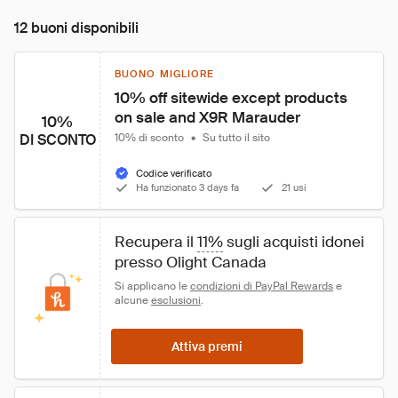
12 buoni disponibili
BUONO MIGLIORE
10% off sitewide except products 
on sale and X9R Marauder
10%
DI SCONTO
10% di sconto
•
Su tutto il sito
Codice verificato
Ha funzionato 3 days fa
21 usi
Recupera il 
11%
 sugli acquisti idonei 
presso Olight Canada
Si applicano le 
condizioni di PayPal Rewards
 e 
alcune 
esclusioni
.
Attiva premi