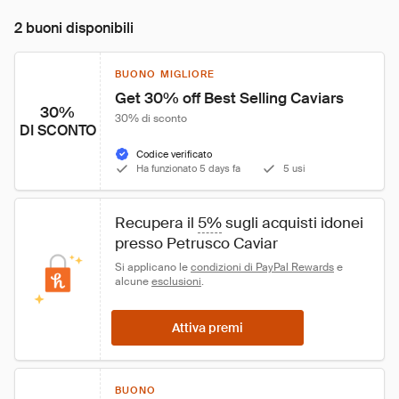
2 buoni disponibili
BUONO MIGLIORE
Get 30% off Best Selling Caviars
30%
30% di sconto
DI SCONTO
Codice verificato
Ha funzionato 5 days fa
5 usi
Recupera il 
5%
 sugli acquisti idonei 
presso Petrusco Caviar
Si applicano le 
condizioni di PayPal Rewards
 e 
alcune 
esclusioni
.
Attiva premi
BUONO