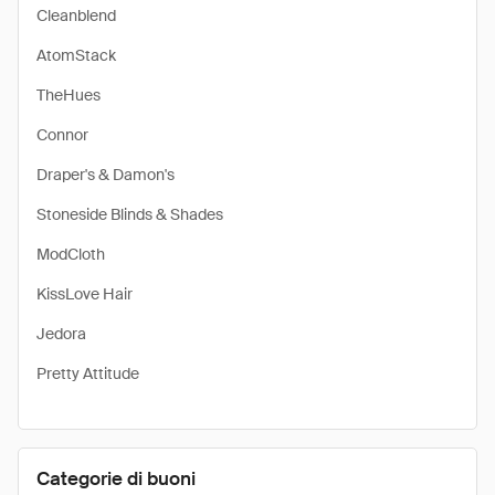
Cleanblend
AtomStack
TheHues
Connor
Draper's & Damon's
Stoneside Blinds & Shades
ModCloth
KissLove Hair
Jedora
Pretty Attitude
Categorie di buoni