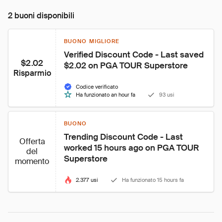
2 buoni disponibili
BUONO MIGLIORE
Verified Discount Code - Last saved 
$2.02
$2.02 on PGA TOUR Superstore
Risparmio
Codice verificato
Ha funzionato an hour fa
93 usi
BUONO
Trending Discount Code - Last 
Offerta
worked 15 hours ago on PGA TOUR 
del
Superstore
momento
2.377 usi
Ha funzionato 15 hours fa