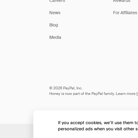
Careers
Rewards
News
For Affiliates
Blog
Media
© 2026 PayPal, Inc.
Honey is now part of the PayPal family. Learn more
If you accept cookies, we’ll use them 
personalized ads when you visit other s
Would you like to view 