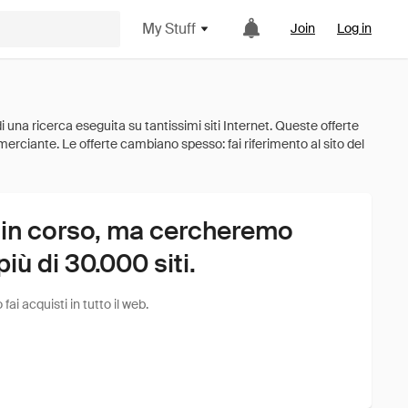
My Stuff
Join
Log in
 in corso, ma cercheremo
ù di 30.000 siti.
i acquisti in tutto il web.