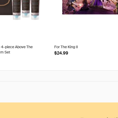
e 4-piece Above The
For The King II
am Set
$24.99