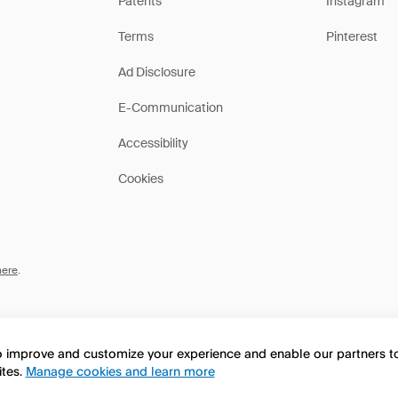
Patents
Instagram
Terms
Pinterest
Ad Disclosure
E-Communication
Accessibility
Cookies
here
.
to improve and customize your experience and enable our partners 
ites.
Manage cookies and learn more
this page in English?
No, continua a esplorare