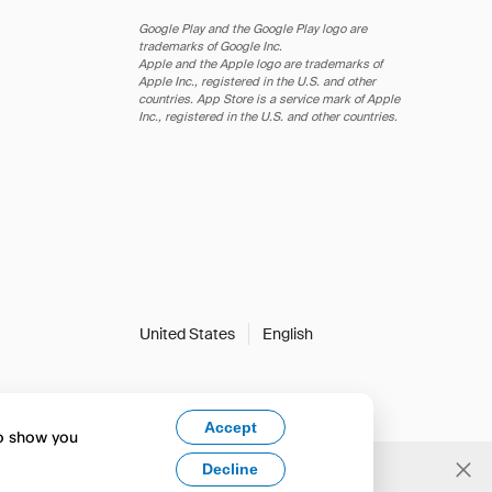
Google Play and the Google Play logo are
trademarks of Google Inc.
Apple and the Apple logo are trademarks of
Apple Inc., registered in the U.S. and other
countries. App Store is a service mark of Apple
Inc., registered in the U.S. and other countries.
United States
English
Accept
to show you
Decline
Yes, change to English