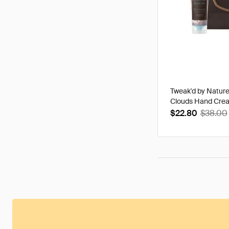
Tweak'd by Natur
Clouds Hand Cre
$22.80
$38.00