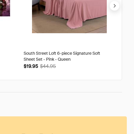
South Street Loft 6-piece Signature Soft
Tweak'd
Sheet Set - Pink - Queen
Volumi
$19.95
$44.95
$93.9