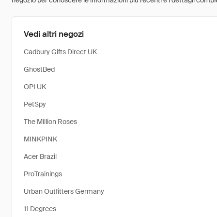
negozio per conoscere le informazioni più recenti e i dettagli comple
Vedi altri negozi
Cadbury Gifts Direct UK
GhostBed
OPI UK
PetSpy
The Million Roses
MINKPINK
Acer Brazil
ProTrainings
Urban Outfitters Germany
11 Degrees