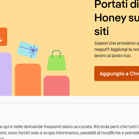
Portati d
Honey su
siti
Sapevi che proviamo au
negozi? Aggiungi la nos
lavoro al posto tuo.
Aggiungilo a Chr
ate qui e nelle domande frequenti siano accurate. Ricorda però che tutti i
 premi, sono forniti solo a scopo informativo, passibili di modifiche e potr