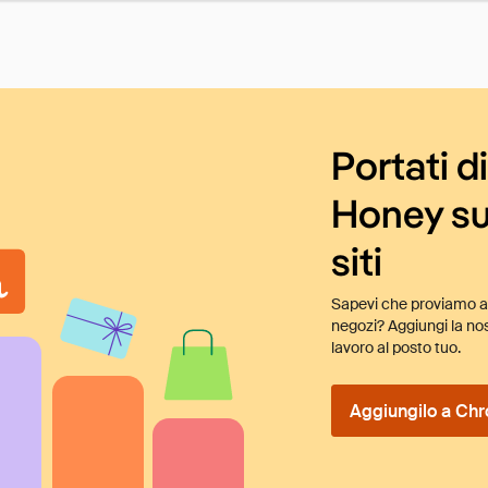
Portati d
Honey su
siti
Sapevi che proviamo au
negozi? Aggiungi la nos
lavoro al posto tuo.
Aggiungilo a Chr