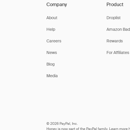
Company
Product
About
Droplist
Help
Amazon Bad
Careers
Rewards
News
For Affiliates
Blog
Media
© 2026 PayPal, Inc.
Honey is now part of the PayPal family. Learn more