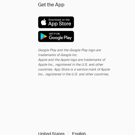
Get the App
Google Play and the Google Play logo are
trademarks of Google Inc.
Apple and the Apple logo are trademarks of
Apple Inc., registered in the U.S. and other
countries. App Store is a service mark of Apple
Inc., registered in the U.S. and other countries.
United States
English