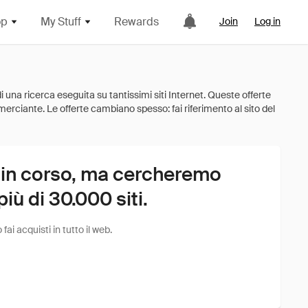
op
My Stuff
Rewards
Join
Log in
 in corso, ma cercheremo
ù di 30.000 siti.
i acquisti in tutto il web.